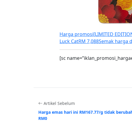
Harga promosi
[LIMITED EDITIO
Luck Cat
RM 7,088
Semak harga d
[sc name=”iklan_promosi_harga
Artikel Sebelum
Harga emas hari ini RM167.77/g tidak beruba
RM0