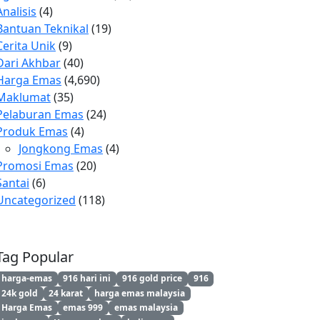
Analisis
(4)
Bantuan Teknikal
(19)
Cerita Unik
(9)
Dari Akhbar
(40)
Harga Emas
(4,690)
Maklumat
(35)
Pelaburan Emas
(24)
Produk Emas
(4)
Jongkong Emas
(4)
Promosi Emas
(20)
Santai
(6)
Uncategorized
(118)
Tag Popular
harga-emas
916 hari ini
916 gold price
916
24k gold
24 karat
harga emas malaysia
Harga Emas
emas 999
emas malaysia