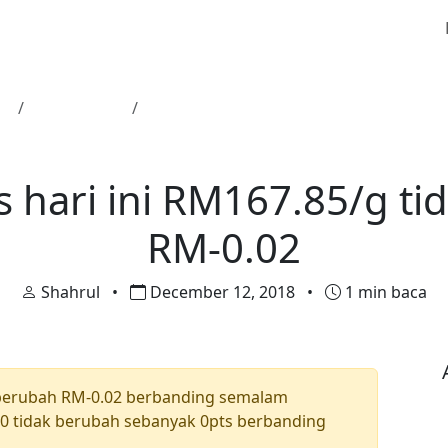
a
Harga Emas
Harga emas hari ini RM167.85/g tidak 
Harga Emas
 hari ini RM167.85/g ti
RM-0.02
Shahrul
•
December 12, 2018
•
1 min baca
berubah RM-0.02 berbanding semalam
 tidak berubah sebanyak 0pts berbanding