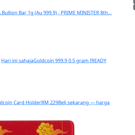
 Bullion Bar 1g (Au 999.9) - PRIME MINISTER 8th…
Hari ini sahaja
Goldcoin 999.9 0.5 gram [READY
dcoin Card Holder
RM 229
Beli sekarang — harga