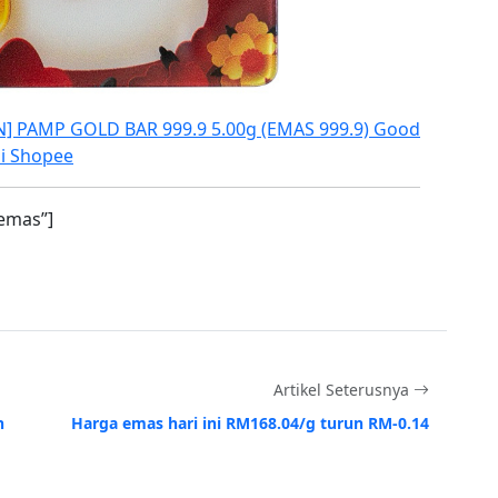
N] PAMP GOLD BAR 999.9 5.00g (EMAS 999.9) Good
i Shopee
emas”]
Artikel Seterusnya
h
Harga emas hari ini RM168.04/g turun RM-0.14