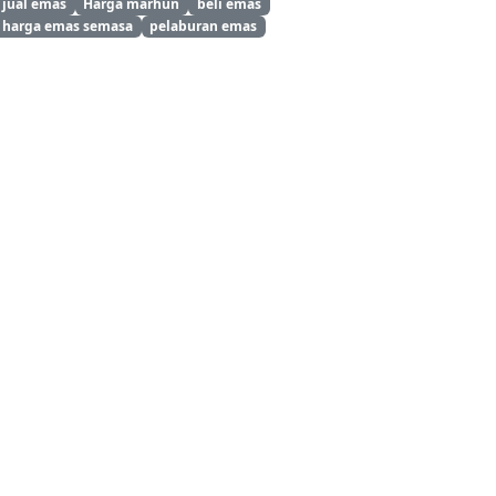
jual emas
Harga marhun
beli emas
harga emas semasa
pelaburan emas