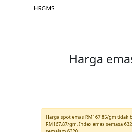
Skip to main content
HRGMS
Laman Utam
Harga emas
Harga spot emas RM167.85/gm tidak 
RM167.87/gm. Index emas semasa 6320
semalam 6320.