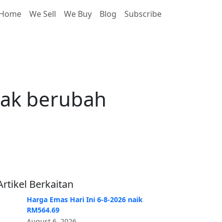
Home
We Sell
We Buy
Blog
Subscribe
berubah RM-0.02
dak berubah
Artikel Berkaitan
Harga Emas Hari Ini 6-8-2026 naik
RM564.69
August 6, 2026