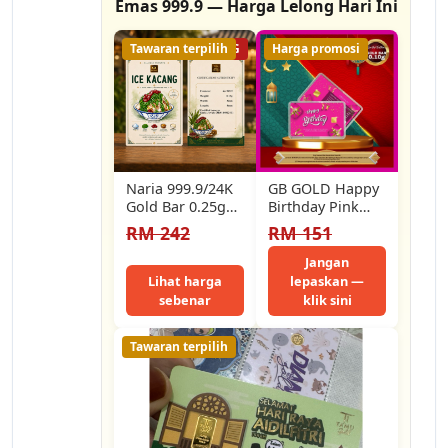
Emas 999.9 — Harga Lelong Hari Ini
Tawaran terpilih
56% LELONG
Harga promosi
Naria 999.9/24K
GB GOLD Happy
Gold Bar 0.25gm
Birthday Pink
Ais Kacang
GoldBar 0.1g
RM 242
RM 151
Design Food
(Emas 999.9)
Series Hadiah
Jangan
Untuk…
Lihat harga
lepaskan —
sebenar
klik sini
Tawaran terpilih