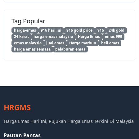
Tag Popular
harga-emas
916 hari ini
916 gold price
916
24k gold
24 karat
harga emas malaysia
Harga Emas
emas 999
emas malaysia
jual emas
Harga marhun
beli emas
harga emas semasa
pelaburan emas
HRGMS
Harga Emas Hari Ini, Rujukan Harga Emas Terkini Di Malaysia
Pautan Pantas