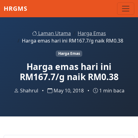
Skip to main content
HRGMS
Laman Utama
Harga Emas
Harga emas hari ini RM167.7/g naik RM0.38
Harga Emas
Harga emas hari ini
RM167.7/g naik RM0.38
Shahrul
•
May 10, 2018
•
1 min baca