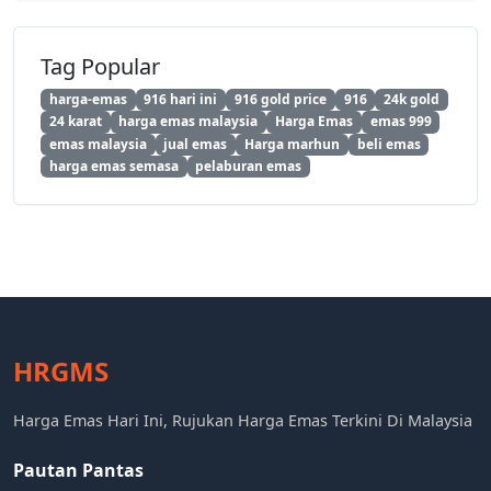
Tag Popular
harga-emas
916 hari ini
916 gold price
916
24k gold
24 karat
harga emas malaysia
Harga Emas
emas 999
emas malaysia
jual emas
Harga marhun
beli emas
harga emas semasa
pelaburan emas
HRGMS
Harga Emas Hari Ini, Rujukan Harga Emas Terkini Di Malaysia
Pautan Pantas