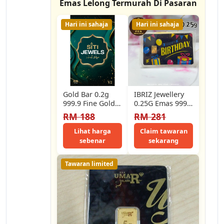
Emas Lelong Termurah Di Pasaran
Hari ini sahaja
Hari ini sahaja
Gold Bar 0.2g
IBRIZ Jewellery
999.9 Fine Gold
0.25G Emas 999.9
by Siti Jewels
Gold Bar Gift For
RM 188
RM 281
Official Design
Men 999.9 Gold…
Lihat harga
Claim tawaran
sebenar
sekarang
Tawaran limited