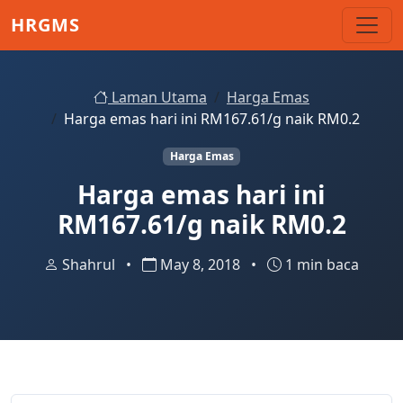
Skip to main content
HRGMS
Laman Utama
Harga Emas
Harga emas hari ini RM167.61/g naik RM0.2
Harga Emas
Harga emas hari ini
RM167.61/g naik RM0.2
Shahrul
•
May 8, 2018
•
1 min baca