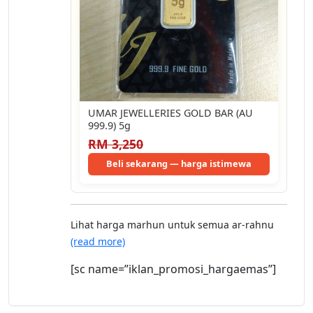
UMAR JEWELLERIES GOLD BAR (AU
999.9) 5g
RM 3,250
Beli sekarang — harga istimewa
Lihat harga marhun untuk semua ar-rahnu
(read more)
[sc name=”iklan_promosi_hargaemas”]