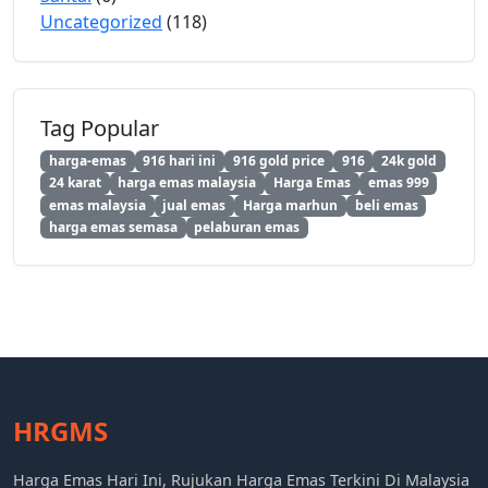
Uncategorized
(118)
Tag Popular
harga-emas
916 hari ini
916 gold price
916
24k gold
24 karat
harga emas malaysia
Harga Emas
emas 999
emas malaysia
jual emas
Harga marhun
beli emas
harga emas semasa
pelaburan emas
HRGMS
Harga Emas Hari Ini, Rujukan Harga Emas Terkini Di Malaysia