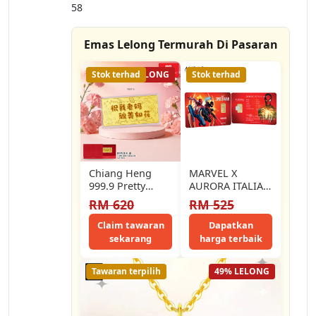
58
Emas Lelong Termurah Di Pasaran
Stok terhad
11% LELONG
Stok terhad
Chiang Heng
MARVEL X
999.9 Pretty
AURORA ITALIA
Mommy Gold Bar
(0.5g) 999.9
RM 620
RM 525
| 祝我老妈貌美如
Marvel: Spider-
花足金片🌸 -
Man Limited
Claim tawaran
Dapatkan
PG0116
Edition Gold Bar
sekarang
harga terbaik
Tawaran terpilih
49% LELONG