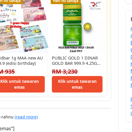
ri ini sahaja
Hari ini sahaja
ldbar 1g MAA new AU
PUBLIC GOLD 1 DINAR
.9 (edisi birthday)
GOLD BAR 999.9 4.25GM
GOLD BAR 999.9 FINE…
M 935
RM 3,230
Klik untuk tawaran
Klik untuk tawaran
emas
emas
r-rahnu
(read more)
emas”]