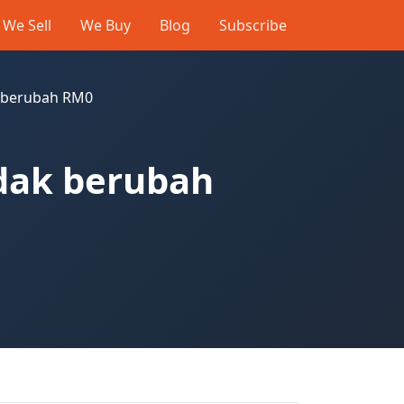
We Sell
We Buy
Blog
Subscribe
k berubah RM0
idak berubah