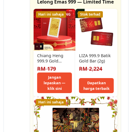
Lelong Emas 999 — Limited Time
Hari ini sahaja
31% LELONG
Stok terhad
Chiang Heng
LIZA 999.9 Batik
999.9 Gold
Gold Bar (2g)
Longevity
RM 179
RM 2,224
Blessing Gift
Gold Bar | 祝寿小
Jangan
金片 -…
lepaskan —
Dapatkan
klik sini
harga terbaik
Hari ini sahaja