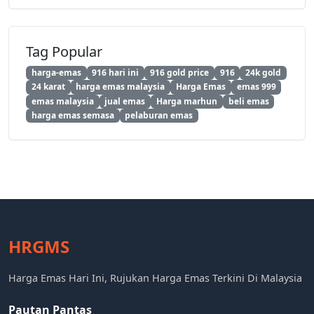
Tag Popular
harga-emas
916 hari ini
916 gold price
916
24k gold
24 karat
harga emas malaysia
Harga Emas
emas 999
emas malaysia
jual emas
Harga marhun
beli emas
harga emas semasa
pelaburan emas
HRGMS
Harga Emas Hari Ini, Rujukan Harga Emas Terkini Di Malaysia
Pautan Pantas