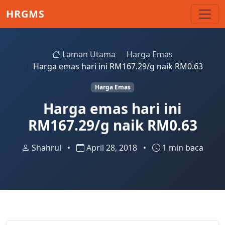
Skip to main content
HRGMS
Laman Utama
Harga Emas
Harga emas hari ini RM167.29/g naik RM0.63
Harga Emas
Harga emas hari ini
RM167.29/g naik RM0.63
Shahrul
•
April 28, 2018
•
1 min baca