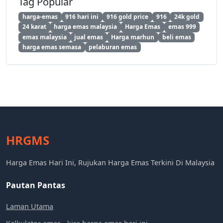
Tag Popular
harga-emas
916 hari ini
916 gold price
916
24k gold
24 karat
harga emas malaysia
Harga Emas
emas 999
emas malaysia
jual emas
Harga marhun
beli emas
harga emas semasa
pelaburan emas
HRGMS
Harga Emas Hari Ini, Rujukan Harga Emas Terkini Di Malaysia
Pautan Pantas
Laman Utama