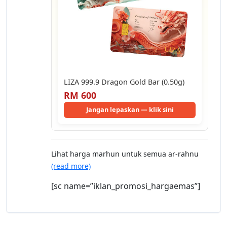
LIZA 999.9 Dragon Gold Bar (0.50g)
RM 600
Jangan lepaskan — klik sini
Lihat harga marhun untuk semua ar-rahnu
(read more)
[sc name=”iklan_promosi_hargaemas”]