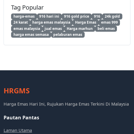
Tag Popular
harga-emas
916 hari ini
916 gold price
916
24k gold
24 karat
harga emas malaysia
Harga Emas
emas 999
emas malaysia
jual emas
Harga marhun
beli emas
harga emas semasa
pelaburan emas
HRGMS
Harga Emas Hari Ini, Rujukan Harga Emas Terkini Di Malaysia
Pautan Pantas
Laman Utama