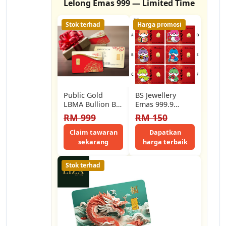
Lelong Emas 999 — Limited Time
Stok terhad
Harga promosi
Public Gold
BS Jewellery
LBMA Bullion Bar
Emas 999.9
1g (Au 999.9) -
Goldbar Edisi
RM 999
RM 150
Classic [GET
Ular 2025 - F58
FREE…
Claim tawaran
Dapatkan
sekarang
harga terbaik
Stok terhad