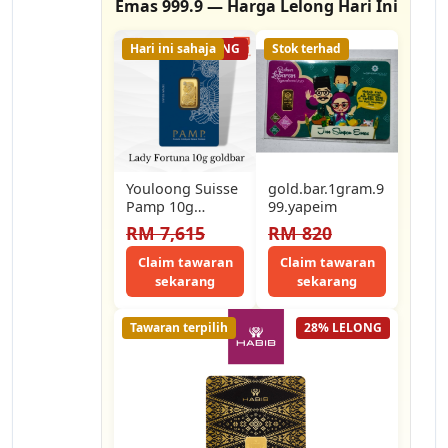
Emas 999.9 — Harga Lelong Hari Ini
Hari ini sahaja
1% LELONG
Stok terhad
Youloong Suisse
gold.bar.1gram.9
Pamp 10g
99.yapeim
Minted Gold bar
RM 7,615
RM 820
999.9GOLD(Lady
Fortuna)
Claim tawaran
Claim tawaran
sekarang
sekarang
Tawaran terpilih
28% LELONG