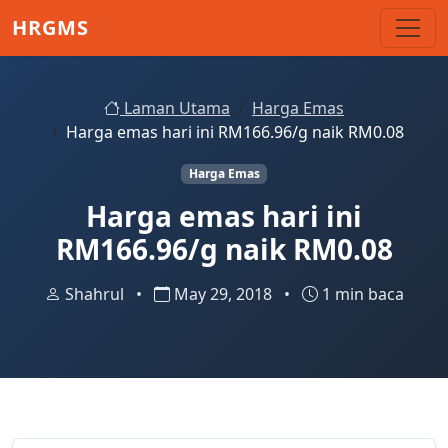
Skip to main content
HRGMS
Laman Utama
Harga Emas
Harga emas hari ini RM166.96/g naik RM0.08
Harga Emas
Harga emas hari ini
RM166.96/g naik RM0.08
Shahrul
•
May 29, 2018
•
1 min baca