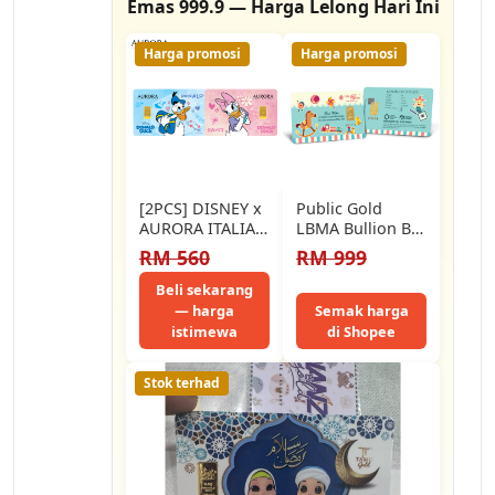
Emas 999.9 — Harga Lelong Hari Ini
Harga promosi
Harga promosi
[2PCS] DISNEY x
Public Gold
AURORA ITALIA
LBMA Bullion Bar
(0.25g) 999.9
1g (Au 999.9) -
RM 560
RM 999
Donald & Daisy
BABY-HORSE
Limited Edition…
[GET FREE…
Beli sekarang
— harga
Semak harga
istimewa
di Shopee
Stok terhad