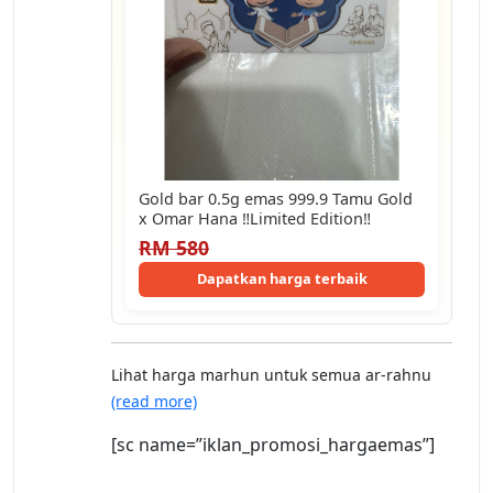
Gold bar 0.5g emas 999.9 Tamu Gold
x Omar Hana ‼️Limited Edition‼️
RM 580
Dapatkan harga terbaik
Lihat harga marhun untuk semua ar-rahnu
(read more)
[sc name=”iklan_promosi_hargaemas”]