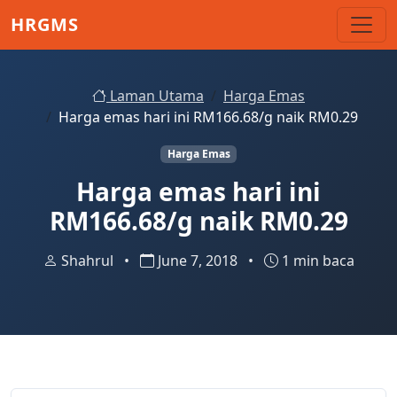
Skip to main content
HRGMS
Laman Utama
Harga Emas
Harga emas hari ini RM166.68/g naik RM0.29
Harga Emas
Harga emas hari ini
RM166.68/g naik RM0.29
Shahrul
•
June 7, 2018
•
1 min baca