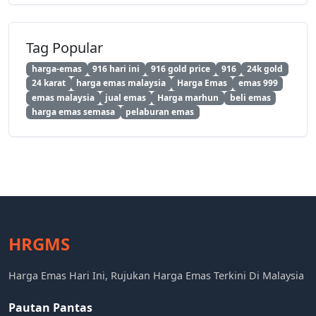
Tag Popular
harga-emas
916 hari ini
916 gold price
916
24k gold
24 karat
harga emas malaysia
Harga Emas
emas 999
emas malaysia
jual emas
Harga marhun
beli emas
harga emas semasa
pelaburan emas
HRGMS
Harga Emas Hari Ini, Rujukan Harga Emas Terkini Di Malaysia
Pautan Pantas