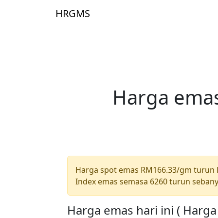
Skip to main content
HRGMS
Laman 
Harga emas
Harga spot emas RM166.33/gm turun
Index emas semasa 6260 turun sebany
Harga emas hari ini ( Harg