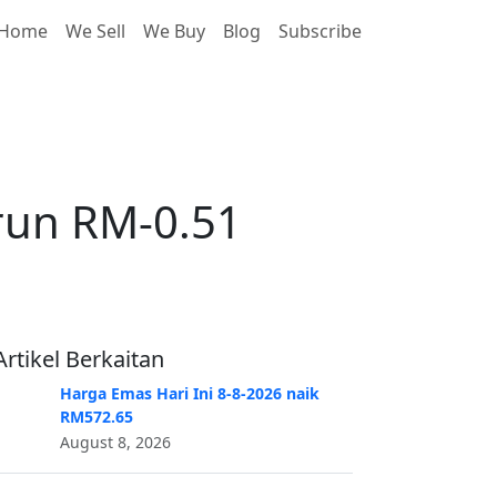
Home
We Sell
We Buy
Blog
Subscribe
run RM-0.51
run RM-0.51
Artikel Berkaitan
Harga Emas Hari Ini 8-8-2026 naik
RM572.65
August 8, 2026