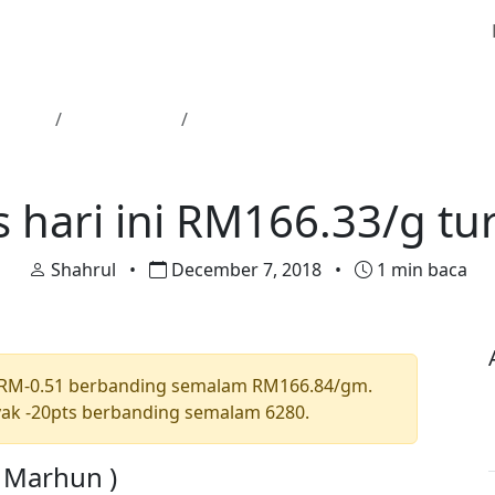
Utama
Harga Emas
Harga emas hari ini RM166.33/g tu
Harga Emas
 hari ini RM166.33/g tu
Shahrul
•
December 7, 2018
•
1 min baca
 RM-0.51 berbanding semalam RM166.84/gm.
ak -20pts berbanding semalam 6280.
a Marhun )