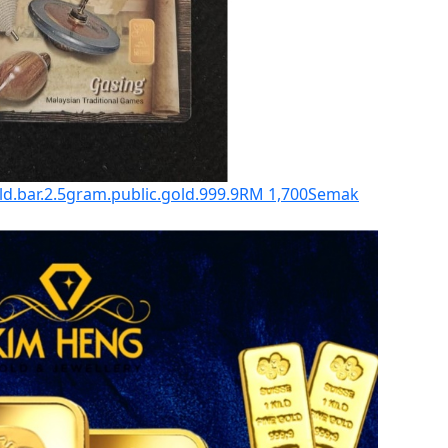
.bar.2.5gram.public.gold.999.9
RM 1,700
Semak