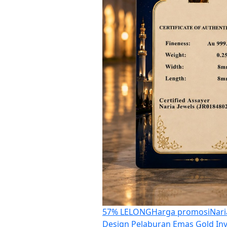
57% LELONG
Harga promosi
Nari
Design Pelaburan Emas Gold I