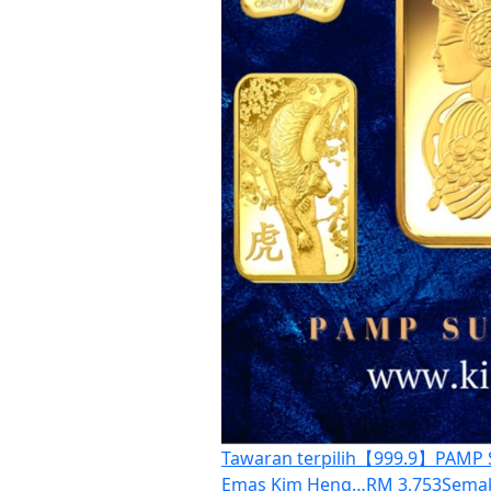
Tawaran terpilih
【999.9】PAMP SU
Emas Kim Heng…
RM 3,753
Semak