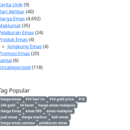
Cerita Unik
(9)
Dari Akhbar
(40)
Harga Emas
(4,692)
Maklumat
(35)
Pelaburan Emas
(24)
Produk Emas
(4)
Jongkong Emas
(4)
Promosi Emas
(20)
Santai
(6)
Uncategorized
(118)
Tag Popular
harga-emas
916 hari ini
916 gold price
916
24k gold
24 karat
harga emas malaysia
Harga Emas
emas 999
emas malaysia
jual emas
Harga marhun
beli emas
harga emas semasa
pelaburan emas