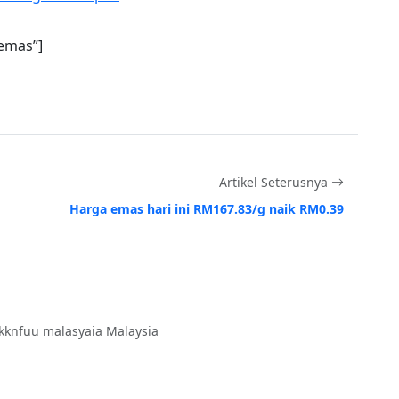
emas”]
Artikel Seterusnya
Harga emas hari ini RM167.83/g naik RM0.39
kknfuu malasyaia Malaysia