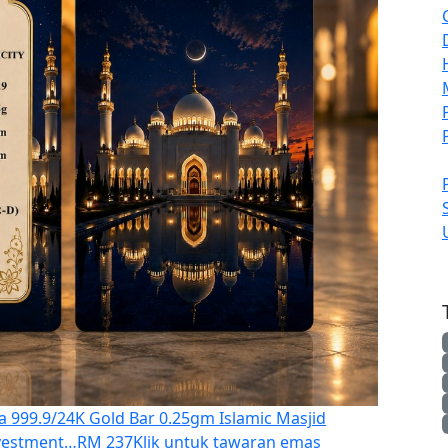
a 999.9/24K Gold Bar 0.25gm Islamic Masjid
nvestment…
RM 237
Klik untuk tawaran emas