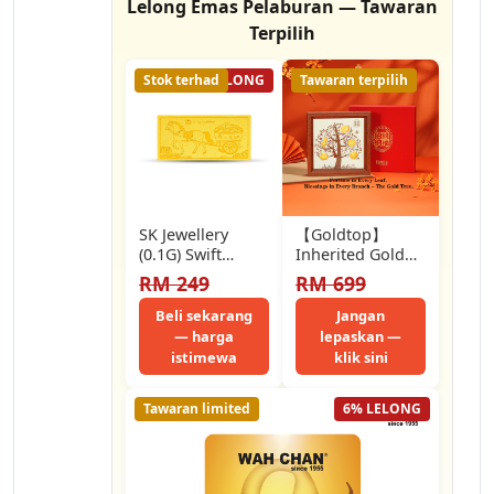
Lelong Emas Pelaburan — Tawaran
Terpilih
Stok terhad
19% LELONG
Tawaran terpilih
SK Jewellery
【Goldtop】
(0.1G) Swift
Inherited Gold
Prosperity Horse
Tree Frame-999
RM 249
RM 699
马上发财 999
Pure
Pure Gold Bar
Gold（1.0g）-
Beli sekarang
Jangan
Fortune Home
— harga
lepaskan —
Decoration-Gold
istimewa
klik sini
Bar-Wealth &
Blessings-2026
Tawaran limited
6% LELONG
Global…