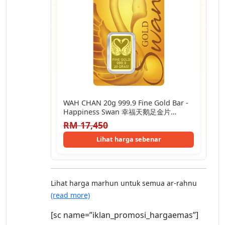
WAH CHAN 20g 999.9 Fine Gold Bar -
Happiness Swan 幸福天鹅足金片
20g.Swan
RM 17,450
Lihat harga sebenar
Lihat harga marhun untuk semua ar-rahnu
(read more)
[sc name=”iklan_promosi_hargaemas”]