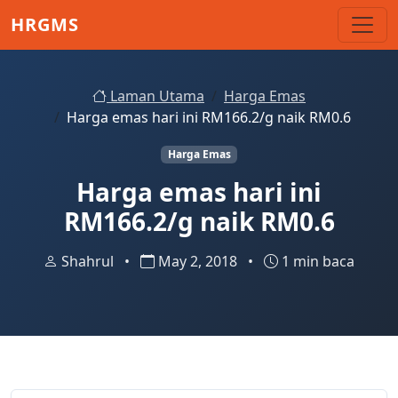
Skip to main content
HRGMS
Laman Utama
Harga Emas
Harga emas hari ini RM166.2/g naik RM0.6
Harga Emas
Harga emas hari ini
RM166.2/g naik RM0.6
Shahrul
•
May 2, 2018
•
1 min baca