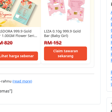
SDORA 999.9 Gold
LIZA 0.10g 999.9 Gold
r 1.00GM Flower Series
Bar (Baby Girl)
Begonia (EMAS
M 820
RM 152
9.9/24K)
Claim tawaran
Lihat harga sebenar
sekarang
r-rahnu
(read more)
emas”]