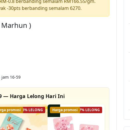
 RM-0.8 berbanding semalam RM166.55/gm.
ak -30pts berbanding semalam 6270.
a Marhun )
 jam 16-59
9 — Harga Lelong Hari Ini
rga promosi
48% LELONG
Harga promosi
17% LELONG