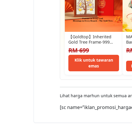
【Goldtop】Inherited
MA
Gold Tree Frame-999
Ba
Pure Gold（1.0g）-
~ 
RM 699
R
Fortune Home
99
Decoration-Gold Bar-
Klik untuk tawaran
Wealth & Blessings-2026
emas
Global…
Lihat harga marhun untuk semua a
[sc name=”iklan_promosi_harga