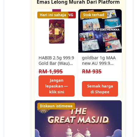
Emas Lelong Murah Dari Platform
Hari ini sahaja
12% LELONG
Stok terhad
HABIB 2.5g 999.9
goldbar 1g MAA
Gold Bar (Wau)
new AU 999.9
Manufactured By
(edisi merdeka)
RM 1,995
RM 935
LBMA Goods
Delivery Refiner
Jangan
lepaskan —
Semak harga
klik sini
di Shopee
Diskaun istimewa