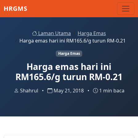
Skip to main content
HRGMS
Laman Utama
Harga Emas
Harga emas hari ini RM165.6/g turun RM-0.21
Harga Emas
Harga emas hari ini
RM165.6/g turun RM-0.21
Shahrul
•
May 21, 2018
•
1 min baca