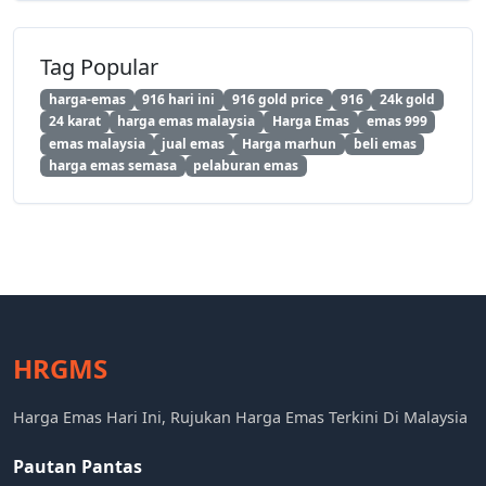
Tag Popular
harga-emas
916 hari ini
916 gold price
916
24k gold
24 karat
harga emas malaysia
Harga Emas
emas 999
emas malaysia
jual emas
Harga marhun
beli emas
harga emas semasa
pelaburan emas
HRGMS
Harga Emas Hari Ini, Rujukan Harga Emas Terkini Di Malaysia
Pautan Pantas