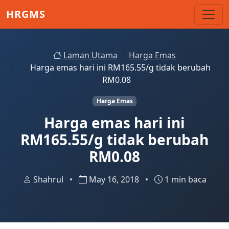
Skip to main content
HRGMS
Laman Utama
Harga Emas
Harga emas hari ini RM165.55/g tidak berubah
RM0.08
Harga Emas
Harga emas hari ini
RM165.55/g tidak berubah
RM0.08
Shahrul
•
May 16, 2018
•
1 min baca