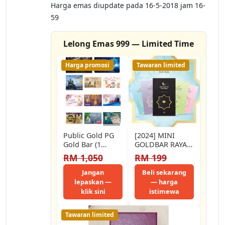
Harga emas diupdate pada 16-5-2018 jam 16-
59
Lelong Emas 999 — Limited Time
Harga promosi
Tawaran limited
Public Gold PG
[2024] MINI
Gold Bar (1
GOLDBAR RAYA
Gram) (Au 999.9)
TAHUN 2024 EID
RM 1,050
RM 199
24K
MUBARAK EMAS
TULEN 999.9
Jangan
Beli sekarang
24K…
lepaskan —
— harga
klik sini
istimewa
Tawaran limited