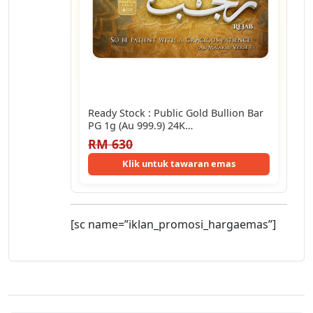
Ready Stock : Public Gold Bullion Bar
PG 1g (Au 999.9) 24K…
RM 630
Klik untuk tawaran emas
[sc name=”iklan_promosi_hargaemas”]