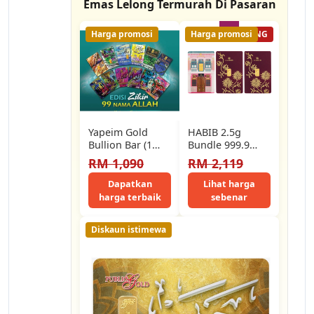
Emas Lelong Termurah Di Pasaran
Harga promosi
Harga promosi
48% LELONG
Yapeim Gold
HABIB 2.5g
Bullion Bar (1
Bundle 999.9
Gram) (Au 999.9)
Gold Bar Tekat
RM 1,090
RM 2,119
24K - Asmaul
(1g x 2pcs) and
Husna
Gold…
Dapatkan
Lihat harga
harga terbaik
sebenar
Diskaun istimewa