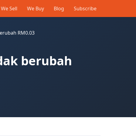
We Sell
We Buy
Blog
Subscribe
 berubah RM0.03
idak berubah