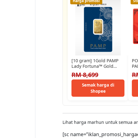
Harga promosi
St
[10 gram] 1Gold PAMP
PO
Lady Fortuna™ Gold
PA
Minted Bar (999.9) 100%
Sn
RM 8,699
R
Authentic
Semak harga di
Shopee
Lihat harga marhun untuk semua a
[sc name=”iklan_promosi_harga