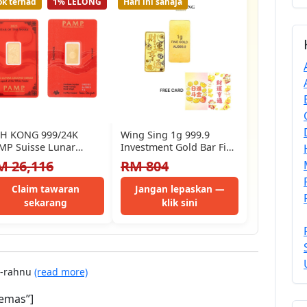
ok terhad
1% LELONG
Hari ini sahaja
H KONG 999/24K
Wing Sing 1g 999.9
MP Suisse Lunar
Investment Gold Bar Fine
ake Gold Bar
Gold Gold Card Gift…
M 26,116
RM 804
Claim tawaran
Jangan lepaskan —
sekarang
klik sini
r-rahnu
(read more)
emas”]