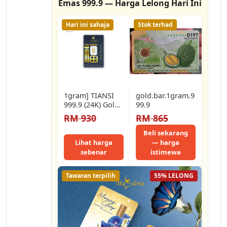
Emas 999.9 — Harga Lelong Hari Ini
Hari ini sahaja
Stok terhad
1gram] TIANSI
gold.bar.1gram.9
999.9 (24K) Gold
99.9
Bar 福字款
RM 930
RM 865
Beli sekarang
Lihat harga
— harga
sebenar
istimewa
Tawaran terpilih
55% LELONG