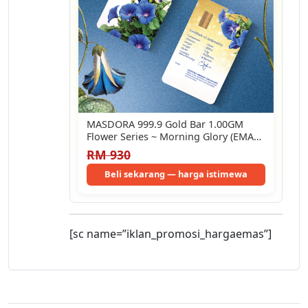
MASDORA 999.9 Gold Bar 1.00GM
Flower Series ~ Morning Glory (EMAS
999.9/24K)
RM 930
Beli sekarang — harga istimewa
[sc name=”iklan_promosi_hargaemas”]