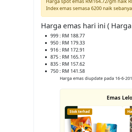
Harga spot emas RM164.72/gm naik 
Index emas semasa 6200 naik sebanya
Harga emas hari ini ( Harg
999 : RM 188.77
950 : RM 179.33
916 : RM 172.91
875 : RM 165.17
835 : RM 157.62
750 : RM 141.58
Harga emas diupdate pada 16-6-201
Emas Lel
Stok terhad
Ha