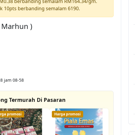
RM0.38 berbanding semalam RM164.34/gm.
k 10pts berbanding semalam 6190.
a Marhun )
8 jam 08-58
ong Termurah Di Pasaran
rga promosi
Harga promosi