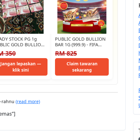
ADY STOCK PG 1g
PUBLIC GOLD BULLION
BLIC GOLD BULLION
BAR 1G (999.9) - FIFA
R 999.9 24K
2026 PP0001QF
M 350
RM 825
LLECTOR ITEM…
Jangan lepaskan —
Claim tawaran
klik sini
sekarang
r-rahnu
(read more)
emas”]