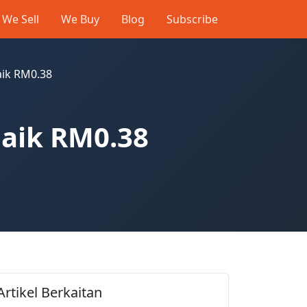
We Sell
We Buy
Blog
Subscribe
aik RM0.38
naik RM0.38
Artikel Berkaitan