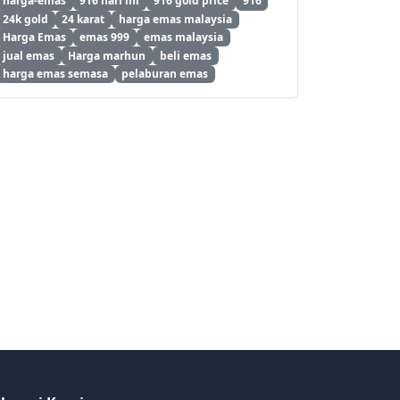
harga-emas
916 hari ini
916 gold price
916
24k gold
24 karat
harga emas malaysia
Harga Emas
emas 999
emas malaysia
jual emas
Harga marhun
beli emas
harga emas semasa
pelaburan emas