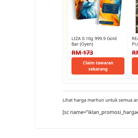
LIZA 0.10g 999.9 Gold
RE
Bar (Oyen)
PU
BA
RM 173
R
CO
Claim tawaran
sekarang
Lihat harga marhun untuk semua a
[sc name=”iklan_promosi_harga