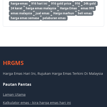
harga-emas
916 hari ini
916 gold price
916
24k gold
24 karat
harga emas malaysia
Harga Emas
emas 999
emas malaysia
jual emas
Harga marhun
beli emas
harga emas semasa
pelaburan emas
HRGMS
Harga Emas Hari Ini, Rujukan Harga Emas Terkini Di Malaysia
Pautan Pantas
Laman Utama
Kalkulator emas - kira harga emas hari ini