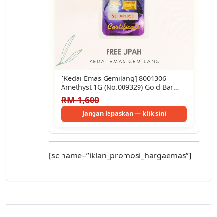
[Kedai Emas Gemilang] 8001306
Amethyst 1G (No.009329) Gold Bar
(1.7Cm) (1G) [999…
RM 1,600
Jangan lepaskan — klik sini
[sc name=”iklan_promosi_hargaemas”]