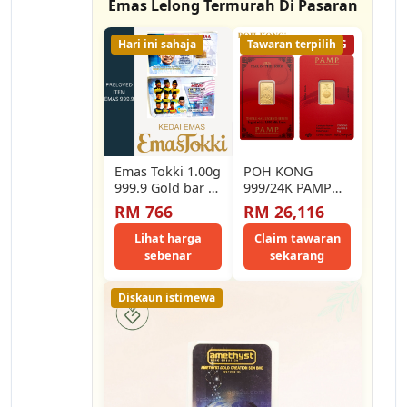
Emas Lelong Termurah Di Pasaran
Hari ini sahaja
Tawaran terpilih
1% LELONG
Emas Tokki 1.00g
POH KONG
999.9 Gold bar -
999/24K PAMP
MAA ( Preloved )
Suisse Lunar
RM 766
RM 26,116
Horse Gold Bar
Lihat harga
Claim tawaran
sebenar
sekarang
Diskaun istimewa