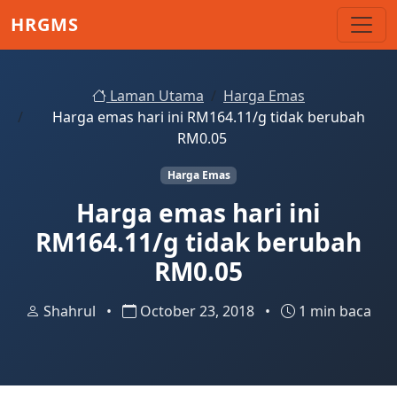
Skip to main content
HRGMS
Laman Utama
Harga Emas
Harga emas hari ini RM164.11/g tidak berubah
RM0.05
Harga Emas
Harga emas hari ini
RM164.11/g tidak berubah
RM0.05
Shahrul
•
October 23, 2018
•
1 min baca