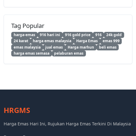
Tag Popular
harga-emas
916 hari ini
916 gold price
916
24k gold
24 karat
harga emas malaysia
Harga Emas
emas 999
emas malaysia
jual emas
Harga marhun
beli emas
harga emas semasa
pelaburan emas
HRGMS
Harga Emas Hari Ini, Rujukan Harga Emas Terkini Di Malaysia