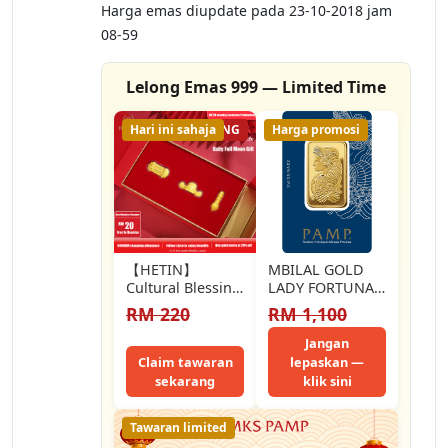
Harga emas diupdate pada 23-10-2018 jam
08-59
Lelong Emas 999 — Limited Time
Hari ini sahaja
46% LELONG
Harga promosi
【HETIN】
MBILAL GOLD
Cultural Blessing
LADY FORTUNA
Pure Gold 3
BAR 1GRAM
RM 220
RM 1,100
Piece Set（1g）
999.9
999/24k Gold
Jangan
Riches Gift Box
Claim tawaran
lepaskan —
Investment…
sekarang
klik sini
Tawaran limited