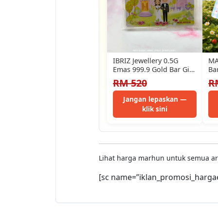
IBRIZ Jewellery 0.5G
MA
Emas 999.9 Gold Bar Gift
Ba
For Men 999.9 Gold…
Co
RM 520
R
99
Jangan lepaskan —
klik sini
Lihat harga marhun untuk semua a
[sc name=”iklan_promosi_harga