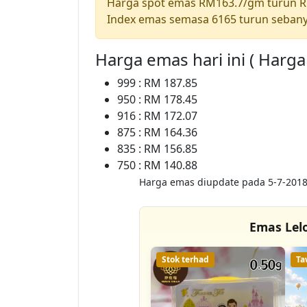
Harga spot emas RM163.7/gm turun 
Index emas semasa 6165 turun sebany
Harga emas hari ini ( Harg
999 : RM 187.85
950 : RM 178.45
916 : RM 172.07
875 : RM 164.36
835 : RM 156.85
750 : RM 140.88
Harga emas diupdate pada 5-7-2018
Emas Lel
Stok terhad
Ta