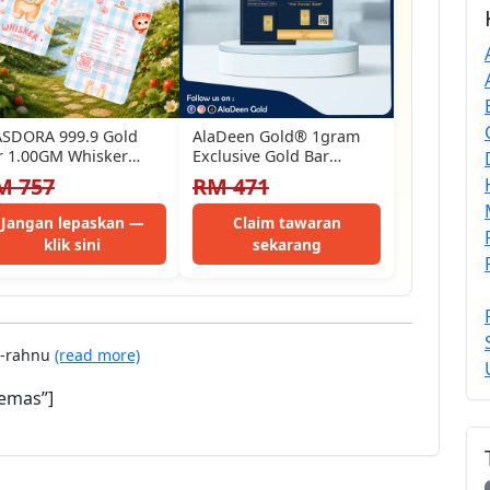
SDORA 999.9 Gold
AlaDeen Gold®️ 1gram
r 1.00GM Whisker
Exclusive Gold Bar
llection - Oyen (EMAS
999.9Au (Navy) (The
M 757
RM 471
9.9/24K)
Purest Gold)
Jangan lepaskan —
Claim tawaran
klik sini
sekarang
r-rahnu
(read more)
emas”]