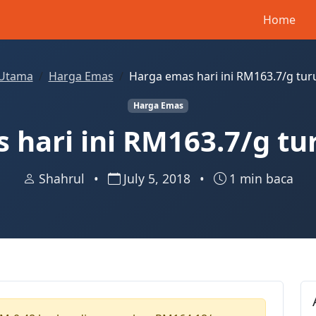
Home
Utama
Harga Emas
Harga emas hari ini RM163.7/g tur
Harga Emas
 hari ini RM163.7/g tu
Shahrul
•
July 5, 2018
•
1 min baca