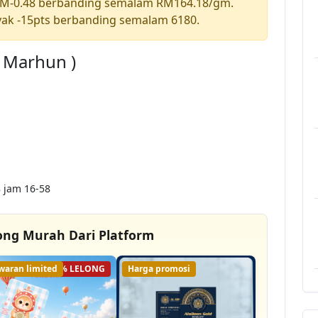
RM-0.48 berbanding semalam RM164.18/gm.
ak -15pts berbanding semalam 6180.
a Marhun )
 jam 16-58
ong Murah Dari Platform
waran limited
63% LELONG
Harga promosi