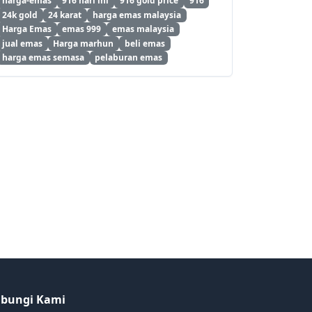
harga-emas
916 hari ini
916 gold price
916
24k gold
24 karat
harga emas malaysia
Harga Emas
emas 999
emas malaysia
jual emas
Harga marhun
beli emas
harga emas semasa
pelaburan emas
bungi Kami