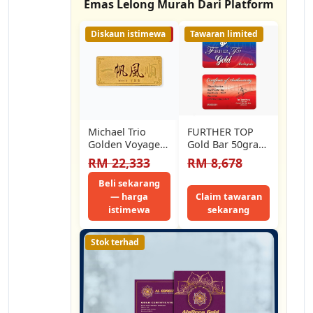
Emas Lelong Murah Dari Platform
Diskaun istimewa
15% LELONG
Tawaran limited
Michael Trio
FURTHER TOP
Golden Voyage
Gold Bar 50gram
一帆风顺 19g 999
Classic 999.9
RM 22,333
RM 8,678
Pure Gold Bar
Beli sekarang
— harga
Claim tawaran
istimewa
sekarang
Stok terhad