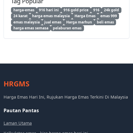
Tag Popular
harga-emas
916 hari ini
916 gold price
916
24k gold
24 karat
harga emas malaysia
Harga Emas
emas 999
emas malaysia
jual emas
Harga marhun
beli emas
harga emas semasa
pelaburan emas
HRGMS
Harga Emas Hari Ini, Rujukan Harga Emas Terkini Di Malaysia
Pautan Pantas
Laman Utama