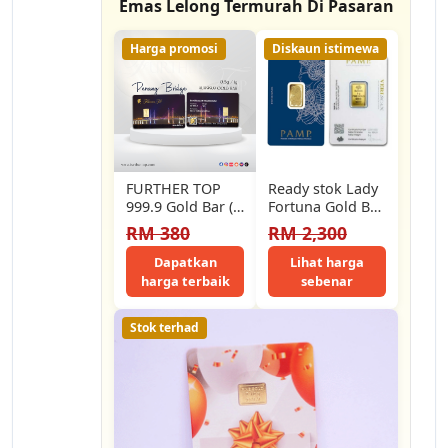
Emas Lelong Termurah Di Pasaran
Harga promosi
Diskaun istimewa
FURTHER TOP
Ready stok Lady
999.9 Gold Bar (
Fortuna Gold Bar
0.5g / 1g ) -
5 Gram 999.9
RM 380
RM 2,300
PENANG…
Dapatkan
Lihat harga
harga terbaik
sebenar
Stok terhad