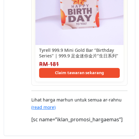
Tyrell 999.9 Mini Gold Bar ‘’Birthday
Series‘’ | 999.9 足金迷你金片‘’生日系列‘’
RM 181
Claim tawaran sekarang
Lihat harga marhun untuk semua ar-rahnu
(read more)
[sc name=”iklan_promosi_hargaemas”]