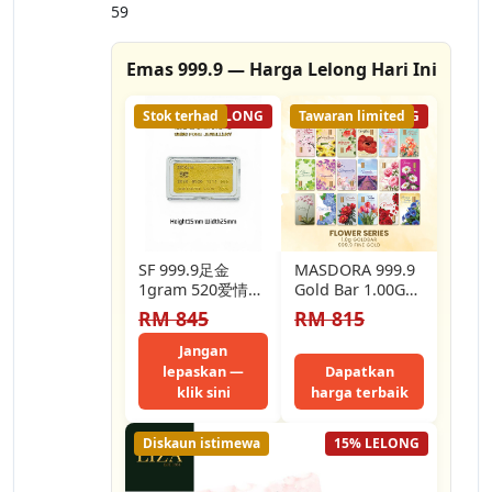
59
Emas 999.9 — Harga Lelong Hari Ini
Stok terhad
8% LELONG
Tawaran limited
51% LELONG
SF 999.9足金
MASDORA 999.9
1gram 520爱情信
Gold Bar 1.00GM
用卡金条/Credit
Flower Series -
RM 845
RM 815
Card Gold
Assorted Design
Bar//100%AUTHE
(EMAS 999.9/24K)
Jangan
NTIC 999.9 Gold
lepaskan —
Dapatkan
Bar
klik sini
harga terbaik
Diskaun istimewa
15% LELONG