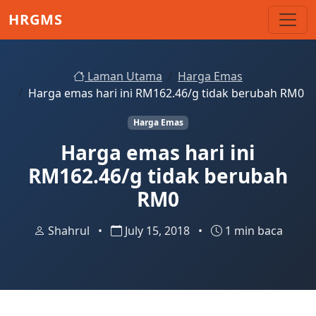
Skip to main content
HRGMS
Laman Utama
Harga Emas
Harga emas hari ini RM162.46/g tidak berubah RM0
Harga Emas
Harga emas hari ini
RM162.46/g tidak berubah
RM0
Shahrul
•
July 15, 2018
•
1 min baca