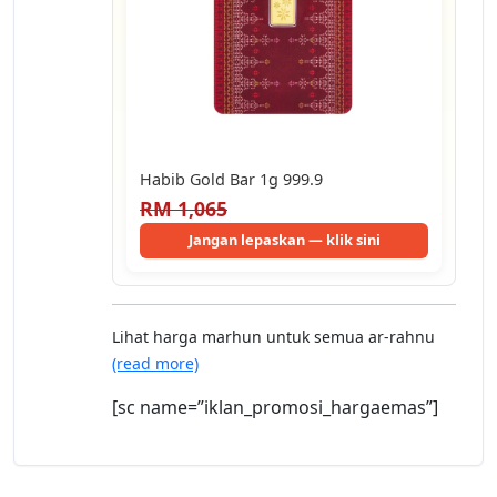
Habib Gold Bar 1g 999.9
RM 1,065
Jangan lepaskan — klik sini
Lihat harga marhun untuk semua ar-rahnu
(read more)
[sc name=”iklan_promosi_hargaemas”]