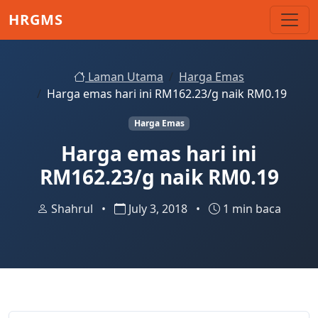
Skip to main content
HRGMS
Laman Utama
Harga Emas
Harga emas hari ini RM162.23/g naik RM0.19
Harga Emas
Harga emas hari ini
RM162.23/g naik RM0.19
Shahrul
•
July 3, 2018
•
1 min baca