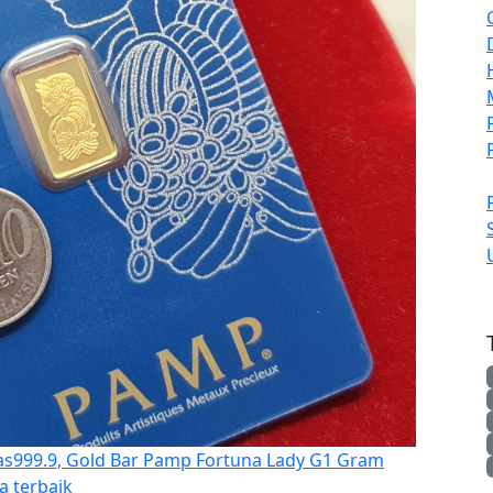
999.9, Gold Bar Pamp Fortuna Lady G1 Gram
a terbaik