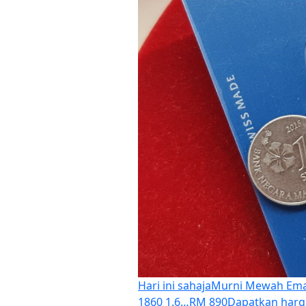
Hari ini sahaja
Murni Mewah Emas
1860 1.6…
RM 890
Dapatkan harg