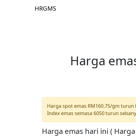
Skip to main content
HRGMS
Laman 
Harga emas
Harga spot emas RM160.75/gm turun
Index emas semasa 6050 turun sebany
Harga emas hari ini ( Harg