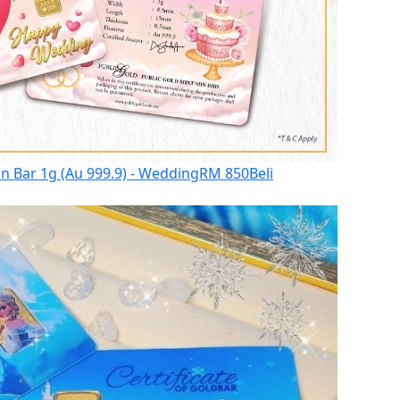
on Bar 1g (Au 999.9) - Wedding
RM 850
Beli