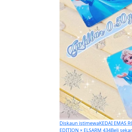
Diskaun istimewa
KEDAI EMAS R
EDITION × ELSA
RM 434
Beli sek