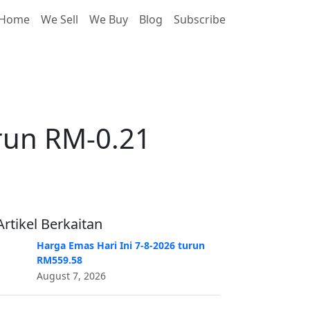
Home
We Sell
We Buy
Blog
Subscribe
run RM-0.21
run RM-0.21
Artikel Berkaitan
Harga Emas Hari Ini 7-8-2026 turun
RM559.58
August 7, 2026