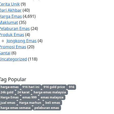
Cerita Unik
(9)
Dari Akhbar
(40)
Harga Emas
(4,691)
Maklumat
(35)
Pelaburan Emas
(24)
Produk Emas
(4)
Jongkong Emas
(4)
Promosi Emas
(20)
Santai
(6)
Uncategorized
(118)
Tag Popular
harga-emas
916 hari ini
916 gold price
916
24k gold
24 karat
harga emas malaysia
Harga Emas
emas 999
emas malaysia
jual emas
Harga marhun
beli emas
harga emas semasa
pelaburan emas