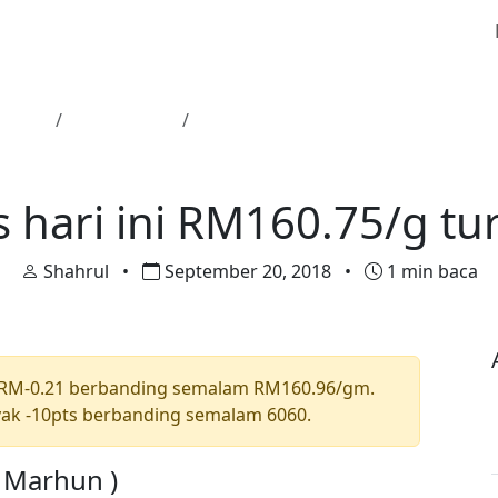
Utama
Harga Emas
Harga emas hari ini RM160.75/g tu
Harga Emas
 hari ini RM160.75/g tu
Shahrul
•
September 20, 2018
•
1 min baca
 RM-0.21 berbanding semalam RM160.96/gm.
ak -10pts berbanding semalam 6060.
a Marhun )