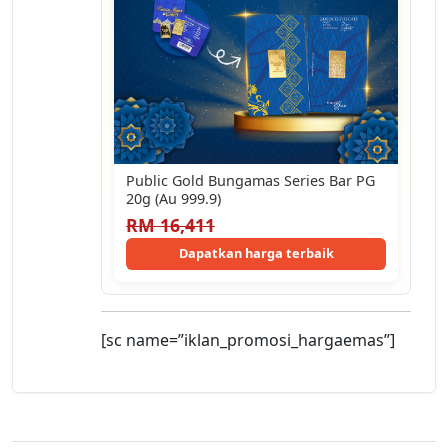
Public Gold Bungamas Series Bar PG
20g (Au 999.9)
RM 16,411
Dapatkan harga terbaik
[sc name=”iklan_promosi_hargaemas”]