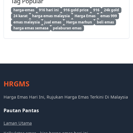
Tag Popular
harga-emas
916 hari ini
916 gold price
916
24k gold
24 karat
harga emas malaysia
Harga Emas
emas 999
emas malaysia
jual emas
Harga marhun
beli emas
harga emas semasa
pelaburan emas
HRGMS
Harga Emas Hari Ini, Rujukan Harga Emas Terkini Di Malaysia
Pautan Pantas
Laman Utama