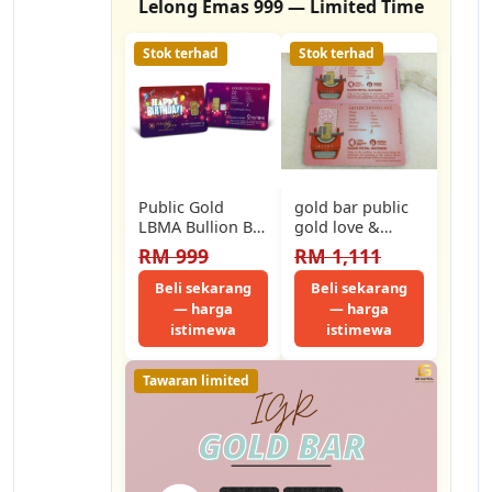
Lelong Emas 999 — Limited Time
Stok terhad
Stok terhad
Public Gold
gold bar public
LBMA Bullion Bar
gold love &
1g (Au 999.9) -
valetine satu
RM 999
RM 1,111
Happy Birthday
gram 999
2015…
Beli sekarang
Beli sekarang
— harga
— harga
istimewa
istimewa
Tawaran limited