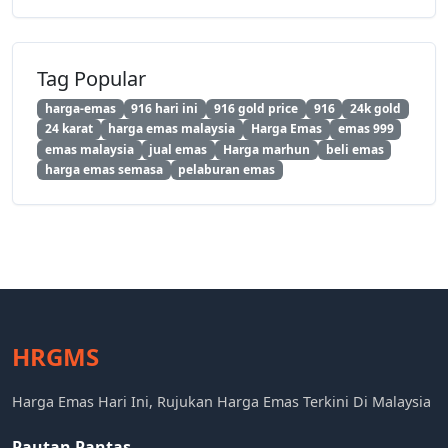
Tag Popular
harga-emas
916 hari ini
916 gold price
916
24k gold
24 karat
harga emas malaysia
Harga Emas
emas 999
emas malaysia
jual emas
Harga marhun
beli emas
harga emas semasa
pelaburan emas
HRGMS
Harga Emas Hari Ini, Rujukan Harga Emas Terkini Di Malaysia
Pautan Pantas