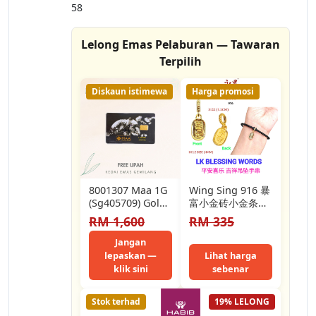
58
Lelong Emas Pelaburan — Tawaran
Terpilih
Diskaun istimewa
Harga promosi
8001307 Maa 1G
Wing Sing 916 暴
(Sg405709) Gold
富小金砖小金条吊
Bar (1.35Cm) (1G)
坠 Loket 5G Gold
RM 1,600
RM 335
[999 Gold]
Bar 916 916 Gold
Get…
Jangan
lepaskan —
Lihat harga
klik sini
sebenar
Stok terhad
19% LELONG