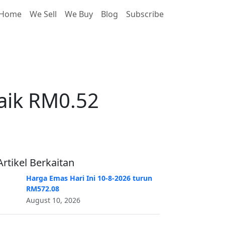
Home
We Sell
We Buy
Blog
Subscribe
aik RM0.52
aik RM0.52
Artikel Berkaitan
Harga Emas Hari Ini 10-8-2026 turun
RM572.08
August 10, 2026