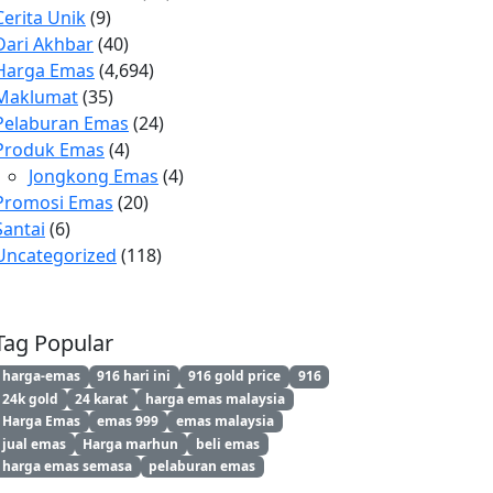
Cerita Unik
(9)
Dari Akhbar
(40)
Harga Emas
(4,694)
Maklumat
(35)
Pelaburan Emas
(24)
Produk Emas
(4)
Jongkong Emas
(4)
Promosi Emas
(20)
Santai
(6)
Uncategorized
(118)
Tag Popular
harga-emas
916 hari ini
916 gold price
916
24k gold
24 karat
harga emas malaysia
Harga Emas
emas 999
emas malaysia
jual emas
Harga marhun
beli emas
harga emas semasa
pelaburan emas