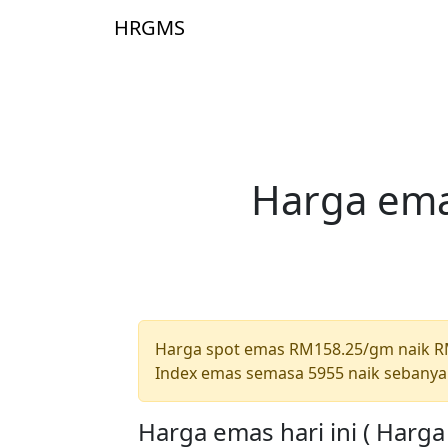
Skip to main content
HRGMS
Laman 
Harga ema
Harga spot emas RM158.25/gm naik 
Index emas semasa 5955 naik sebanya
Harga emas hari ini ( Harg