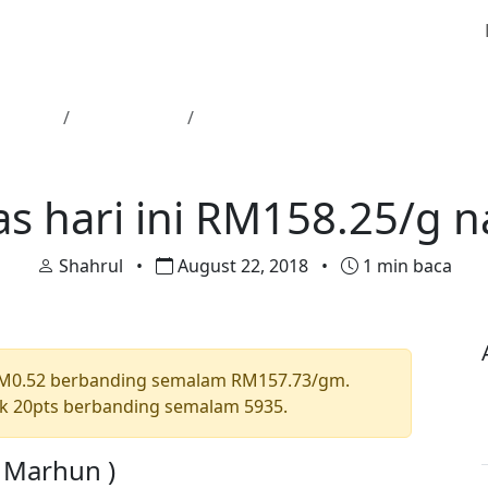
Utama
Harga Emas
Harga emas hari ini RM158.25/g n
Harga Emas
s hari ini RM158.25/g n
Shahrul
•
August 22, 2018
•
1 min baca
RM0.52 berbanding semalam RM157.73/gm.
k 20pts berbanding semalam 5935.
a Marhun )