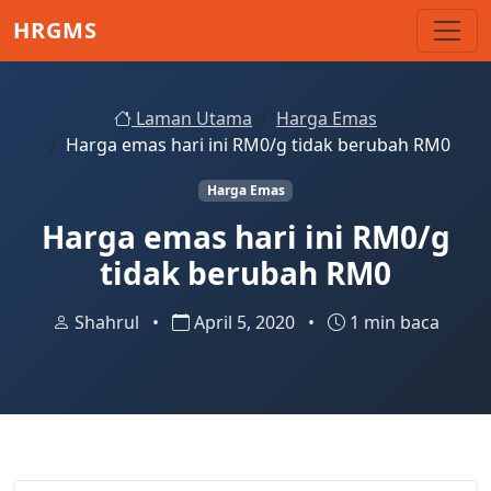
Skip to main content
HRGMS
Laman Utama
Harga Emas
Harga emas hari ini RM0/g tidak berubah RM0
Harga Emas
Harga emas hari ini RM0/g
tidak berubah RM0
Shahrul
•
April 5, 2020
•
1 min baca