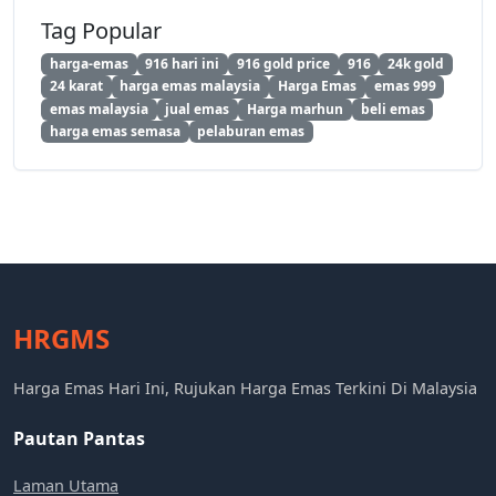
Tag Popular
harga-emas
916 hari ini
916 gold price
916
24k gold
24 karat
harga emas malaysia
Harga Emas
emas 999
emas malaysia
jual emas
Harga marhun
beli emas
harga emas semasa
pelaburan emas
HRGMS
Harga Emas Hari Ini, Rujukan Harga Emas Terkini Di Malaysia
Pautan Pantas
Laman Utama