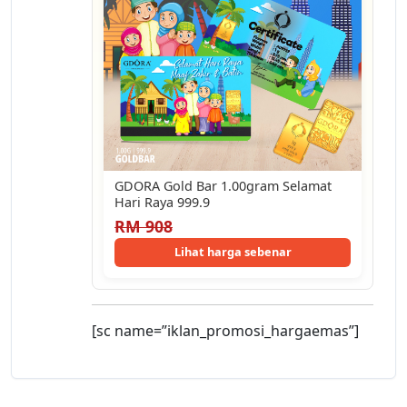
GDORA Gold Bar 1.00gram Selamat
Hari Raya 999.9
RM 908
Lihat harga sebenar
[sc name=”iklan_promosi_hargaemas”]