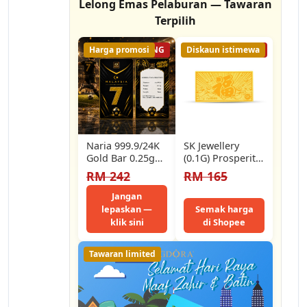
Lelong Emas Pelaburan — Tawaran
Terpilih
Harga promosi
56% LELONG
Diskaun istimewa
43% LELONG
Naria 999.9/24K
SK Jewellery
Gold Bar 0.25gm
(0.1G) Prosperity
Harimau Malaya
Ingots & Coins
RM 242
RM 165
Malaysia Design
999 Pure Gold
Football Series
Bar
Jangan
Gold…
lepaskan —
Semak harga
klik sini
di Shopee
Tawaran limited