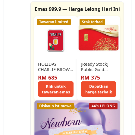
Emas 999.9 — Harga Lelong Hari Ini
Tawaran limited
Stok terhad
HOLIDAY
[Ready Stock]
CHARLIE BROWN
Public Gold
& SNOOPY
LBMA Bullion Bar
RM 685
RM 375
LIMITED
1g (Au 999.9)
EDITION GOLD
Klik untuk
Dapatkan
BAR 0.50G 999.9
tawaran emas
harga terbaik
Diskaun istimewa
44% LELONG