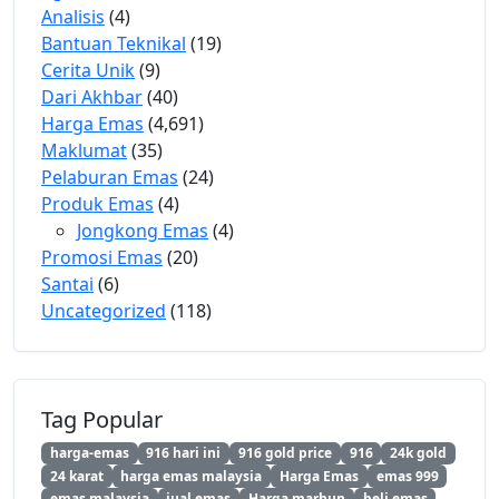
Analisis
(4)
Bantuan Teknikal
(19)
Cerita Unik
(9)
Dari Akhbar
(40)
Harga Emas
(4,691)
Maklumat
(35)
Pelaburan Emas
(24)
Produk Emas
(4)
Jongkong Emas
(4)
Promosi Emas
(20)
Santai
(6)
Uncategorized
(118)
Tag Popular
harga-emas
916 hari ini
916 gold price
916
24k gold
24 karat
harga emas malaysia
Harga Emas
emas 999
emas malaysia
jual emas
Harga marhun
beli emas