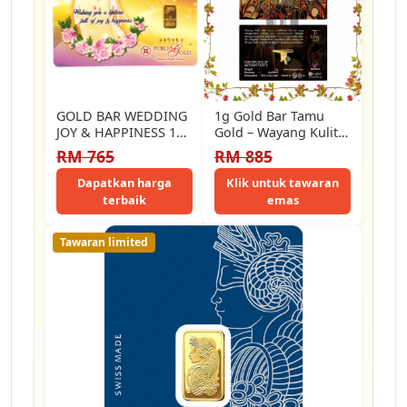
GOLD BAR WEDDING
1g Gold Bar Tamu
JOY & HAPPINESS 1G
Gold – Wayang Kulit
PG 999.9
Edition (Au 999.9)
RM 765
RM 885
Dapatkan harga
Klik untuk tawaran
terbaik
emas
Tawaran limited