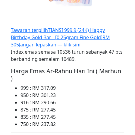
Tawaran terpilih
TIANSI 999.9 (24K) Happy
Birthday Gold Bar - [0.25gram Fine Gold]
RM
305
Jangan lepaskan — klik sini
Index emas semasa 10536 turun sebanyak 47 pts
berbanding semalam 10489.
Harga Emas Ar-Rahnu Hari Ini ( Marhun
)
999 : RM 317.09
950 : RM 301.23
916 : RM 290.66
875 : RM 277.45
835 : RM 277.45
750 : RM 237.82