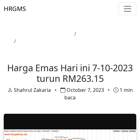
Skip to main content
HRGMS
Laman Utama
Harga Emas
Harga Emas Hari ini 7-10-2023 turun RM263.15
Harga Emas
Harga Emas Hari ini 7-10-2023
turun RM263.15
Shahrul Zakaria
•
October 7, 2023
•
1 min
baca