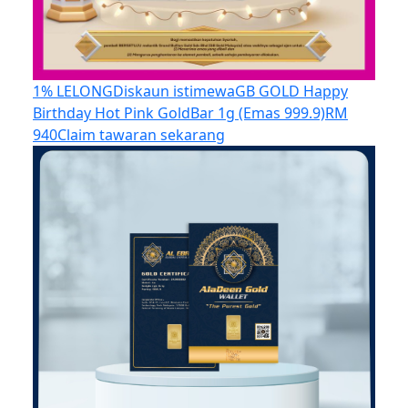
1% LELONG
Diskaun istimewa
GB GOLD Happy
Birthday Hot Pink GoldBar 1g (Emas 999.9)
RM
940
Claim tawaran sekarang