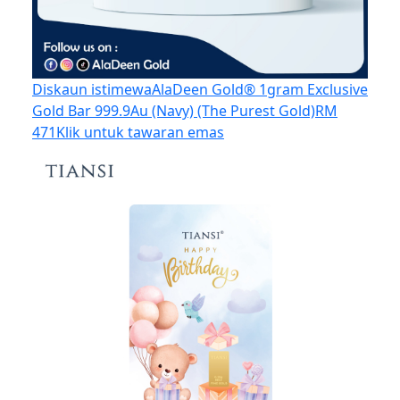
Diskaun istimewa
AlaDeen Gold®️ 1gram Exclusive
Gold Bar 999.9Au (Navy) (The Purest Gold)
RM
471
Klik untuk tawaran emas