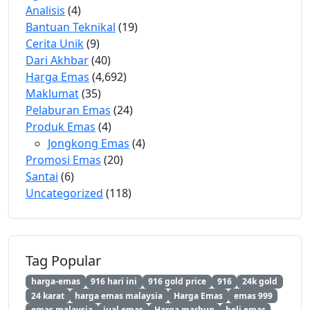
Analisis
(4)
Bantuan Teknikal
(19)
Cerita Unik
(9)
Dari Akhbar
(40)
Harga Emas
(4,692)
Maklumat
(35)
Pelaburan Emas
(24)
Produk Emas
(4)
Jongkong Emas
(4)
Promosi Emas
(20)
Santai
(6)
Uncategorized
(118)
Tag Popular
harga-emas
916 hari ini
916 gold price
916
24k gold
24 karat
harga emas malaysia
Harga Emas
emas 999
emas malaysia
jual emas
Harga marhun
beli emas