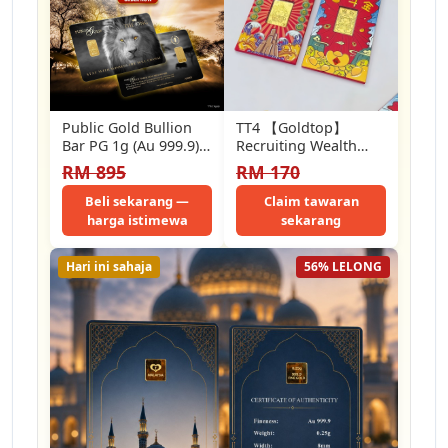
Public Gold Bullion
TT4 【Goldtop】
Bar PG 1g (Au 999.9)
Recruiting Wealth
24K - The King
Gold Sheet Red
RM 895
RM 170
Envelope Pure Gold
999 (0.2g) Gold…
Beli sekarang —
Claim tawaran
harga istimewa
sekarang
Hari ini sahaja
56% LELONG