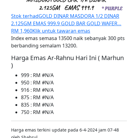
Stok terhad
GOLD DINAR MASDORA 1/2 DINAR
2.125GM EMAS 999.9 GOLD BAR GOLD WAFER…
RM 1,960
Klik untuk tawaran emas
Index emas semasa 13500 naik sebanyak 300 pts
berbanding semalam 13200.
Harga Emas Ar-Rahnu Hari Ini ( Marhun
)
999 : RM #N/A
950 : RM #N/A
916 : RM #N/A
875 : RM #N/A
835 : RM #N/A
750 : RM #N/A
Harga emas terkini update pada 6-4-2024 jam 07-48
oleh Shahrul