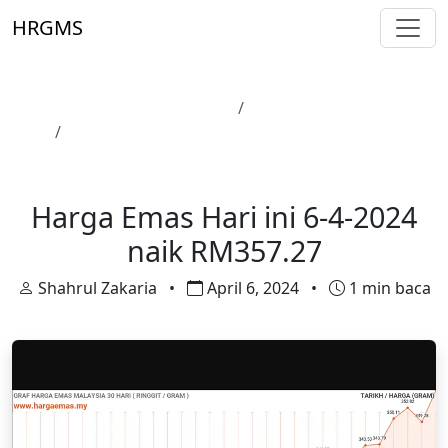
Skip to main content
HRGMS
Laman Utama
Harga Emas
Harga Emas Hari ini 6-4-2024 naik RM357.27
Harga Emas
Harga Emas Hari ini 6-4-2024
naik RM357.27
Shahrul Zakaria
•
April 6, 2024
•
1 min baca