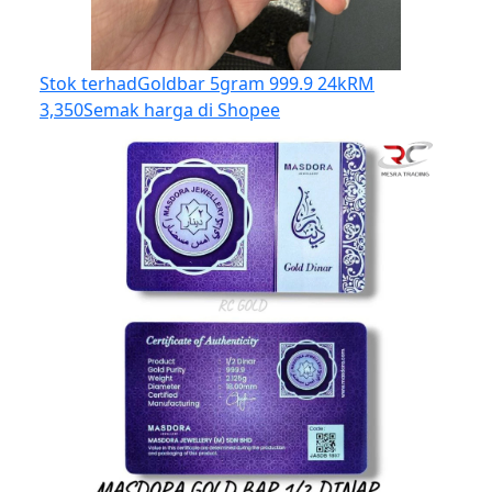
Stok terhad
Goldbar 5gram 999.9 24k
RM
3,350
Semak harga di Shopee