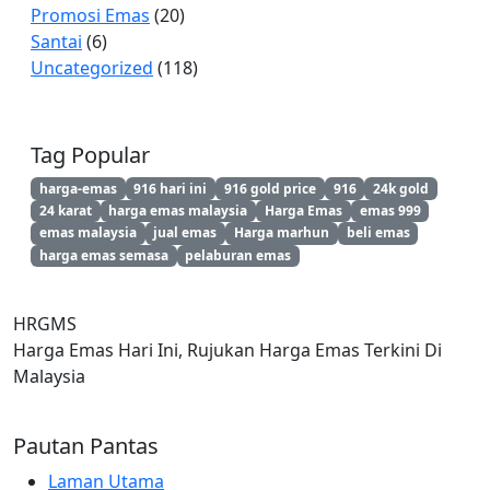
Promosi Emas
(20)
Santai
(6)
Uncategorized
(118)
Tag Popular
harga-emas
916 hari ini
916 gold price
916
24k gold
24 karat
harga emas malaysia
Harga Emas
emas 999
emas malaysia
jual emas
Harga marhun
beli emas
harga emas semasa
pelaburan emas
HRGMS
Harga Emas Hari Ini, Rujukan Harga Emas Terkini Di
Malaysia
Pautan Pantas
Laman Utama