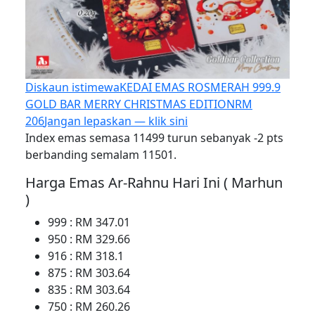
Diskaun istimewa
KEDAI EMAS ROSMERAH 999.9
GOLD BAR MERRY CHRISTMAS EDITION
RM
206
Jangan lepaskan — klik sini
Index emas semasa 11499 turun sebanyak -2 pts
berbanding semalam 11501.
Harga Emas Ar-Rahnu Hari Ini ( Marhun
)
999 : RM 347.01
950 : RM 329.66
916 : RM 318.1
875 : RM 303.64
835 : RM 303.64
750 : RM 260.26