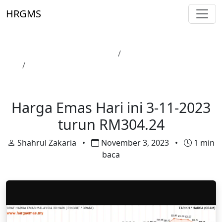
Skip to main content
HRGMS
Laman Utama
Harga Emas
Harga Emas Hari ini 3-11-2023 turun RM304.24
Harga Emas
Harga Emas Hari ini 3-11-2023
turun RM304.24
Shahrul Zakaria
•
November 3, 2023
•
1 min
baca