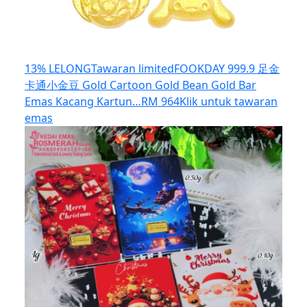
13% LELONG
Tawaran limited
FOOKDAY 999.9 足金
卡通小金豆 Gold Cartoon Gold Bean Gold Bar
Emas Kacang Kartun…
RM 964
Klik untuk tawaran
emas