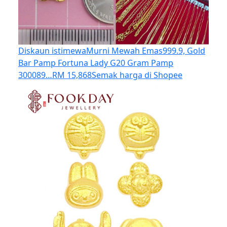
Diskaun istimewa
Murni Mewah Emas999.9, Gold
Bar Pamp Fortuna Lady G20 Gram Pamp
300089…
RM 15,868
Semak harga di Shopee