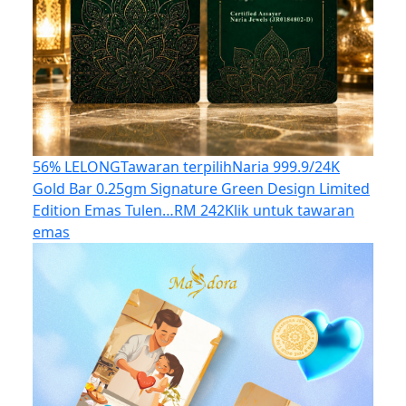
56% LELONG
Tawaran terpilih
Naria 999.9/24K
Gold Bar 0.25gm Signature Green Design Limited
Edition Emas Tulen…
RM 242
Klik untuk tawaran
emas