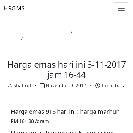
Skip to main content
HRGMS
Laman Utama
Harga Emas
Harga emas hari ini 3-11-2017 jam 16-44
Harga Emas
Harga emas hari ini 3-11-2017
jam 16-44
Shahrul
•
November 3, 2017
•
1 min baca
Harga emas 916 hari ini : harga marhun
RM 181.88 /gram
Harga emas hari ini untuk semua jenis