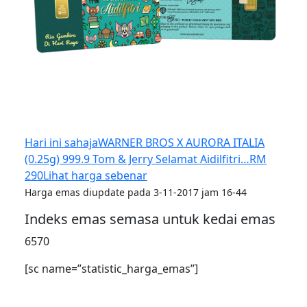
Hari ini sahaja
WARNER BROS X AURORA ITALIA
(0.25g) 999.9 Tom & Jerry Selamat Aidilfitri…
RM
290
Lihat harga sebenar
Harga emas diupdate pada 3-11-2017 jam 16-44
Indeks emas semasa untuk kedai emas
6570
[sc name=”statistic_harga_emas”]