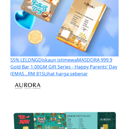
55% LELONG
Diskaun istimewa
MASDORA 999.9
Gold Bar 1.00GM Gift Series - Happy Parents’ Day
(EMAS…
RM 815
Lihat harga sebenar