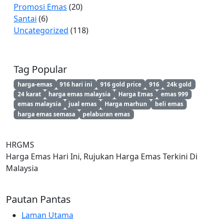
Promosi Emas
(20)
Santai
(6)
Uncategorized
(118)
Tag Popular
harga-emas
916 hari ini
916 gold price
916
24k gold
24 karat
harga emas malaysia
Harga Emas
emas 999
emas malaysia
jual emas
Harga marhun
beli emas
harga emas semasa
pelaburan emas
HRGMS
Harga Emas Hari Ini, Rujukan Harga Emas Terkini Di
Malaysia
Pautan Pantas
Laman Utama