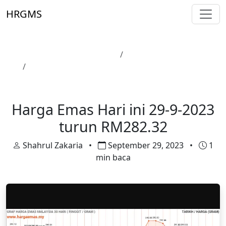
Skip to main content
HRGMS
Laman Utama
Harga Emas
Harga Emas Hari ini 29-9-2023 turun RM282.32
Harga Emas
Harga Emas Hari ini 29-9-2023
turun RM282.32
Shahrul Zakaria
•
September 29, 2023
•
1
min baca