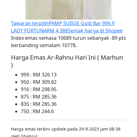
Tawaran terpilih
PAMP SUISSE Gold Bar 999.9
LADY FORTUNA
RM 4,388
Semak harga di Shopee
Index emas semasa 10689 turun sebanyak -89 pts
berbanding semalam 10778.
Harga Emas Ar-Rahnu Hari Ini ( Marhun
)
999 : RM 326.13
950 : RM 309.82
916 : RM 298.95
875 : RM 285.36
835 : RM 285.36
750 : RM 244.6
Harga emas terkini update pada 29-9-2023 jam 08-58
oleh Shahrul