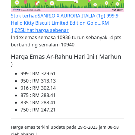
Stok terhad
SANRIO X AURORA ITALIA (1g) 999.9
Hello Kitty Biscuit Limited Edition Gold…
RM
1,025
Lihat harga sebenar
Index emas semasa 10936 turun sebanyak -4 pts
berbanding semalam 10940.
Harga Emas Ar-Rahnu Hari Ini ( Marhun
)
999 : RM 329.61
950 : RM 313.13
916 : RM 302.14
875 : RM 288.41
835 : RM 288.41
750 : RM 247.21
Harga emas terkini update pada 29-5-2023 jam 08-58
oleh Shahrul