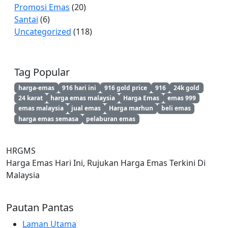
Promosi Emas
(20)
Santai
(6)
Uncategorized
(118)
Tag Popular
harga-emas
916 hari ini
916 gold price
916
24k gold
24 karat
harga emas malaysia
Harga Emas
emas 999
emas malaysia
jual emas
Harga marhun
beli emas
harga emas semasa
pelaburan emas
HRGMS
Harga Emas Hari Ini, Rujukan Harga Emas Terkini Di
Malaysia
Pautan Pantas
Laman Utama