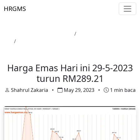
Skip to main content
HRGMS
Laman Utama
Harga Emas
Harga Emas Hari ini 29-5-2023 turun RM289.21
Harga Emas
Harga Emas Hari ini 29-5-2023
turun RM289.21
Shahrul Zakaria
•
May 29, 2023
•
1 min baca