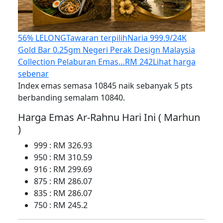
56% LELONG
Tawaran terpilih
Naria 999.9/24K
Gold Bar 0.25gm Negeri Perak Design Malaysia
Collection Pelaburan Emas…
RM 242
Lihat harga
sebenar
Index emas semasa 10845 naik sebanyak 5 pts
berbanding semalam 10840.
Harga Emas Ar-Rahnu Hari Ini ( Marhun
)
999 : RM 326.93
950 : RM 310.59
916 : RM 299.69
875 : RM 286.07
835 : RM 286.07
750 : RM 245.2