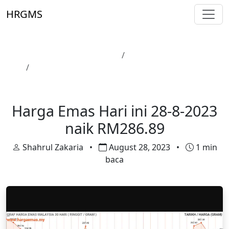
Skip to main content
HRGMS
Laman Utama
Harga Emas
Harga Emas Hari ini 28-8-2023 naik RM286.89
Harga Emas
Harga Emas Hari ini 28-8-2023
naik RM286.89
Shahrul Zakaria
•
August 28, 2023
•
1 min
baca