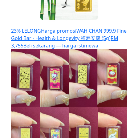
23% LELONG
Harga promosi
WAH CHAN 999.9 Fine
Gold Bar - Health & Longevity 福寿安康 (5g)
RM
3,755
Beli sekarang — harga istimewa