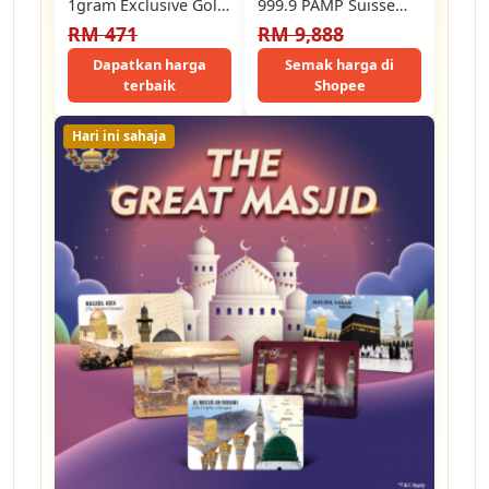
1gram Exclusive Gold
999.9 PAMP Suisse
Bar 999.9Au AlaDeen
2026 Lunar Legend
RM 471
RM 9,888
Gold (The Purest
Horse And 2024…
Gold)
Dapatkan harga
Semak harga di
terbaik
Shopee
Hari ini sahaja