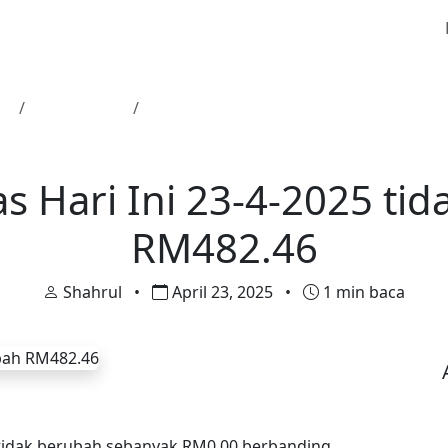
ma
Harga Emas
Harga Emas Hari Ini 23-4-2025 tidak b
Harga Emas
 Hari Ini 23-4-2025 ti
RM482.46
Shahrul
•
April 23, 2025
•
1 min baca
 tidak berubah sebanyak RM0.00 berbanding