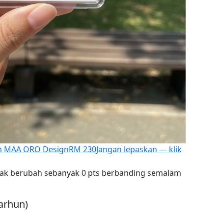
ram MAA ORO Design
RM 230
Jangan lepaskan — klik
dak berubah sebanyak 0 pts berbanding semalam
arhun)