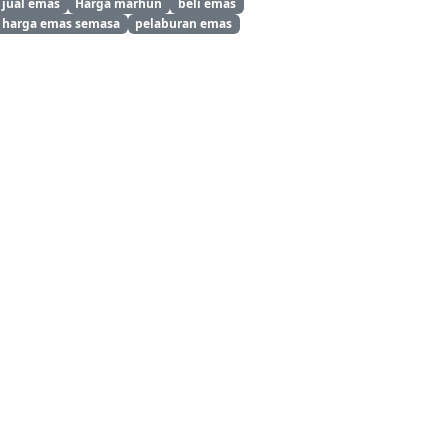
jual emas
Harga marhun
beli emas
harga emas semasa
pelaburan emas