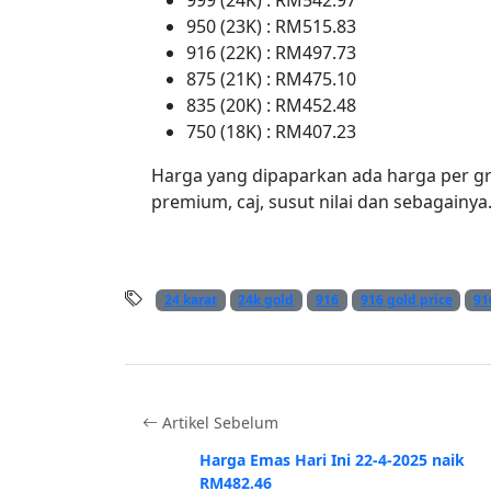
950 (23K) : RM515.83
916 (22K) : RM497.73
875 (21K) : RM475.10
835 (20K) : RM452.48
750 (18K) : RM407.23
Harga yang dipaparkan ada harga per g
premium, caj, susut nilai dan sebagainya
24 karat
24k gold
916
916 gold price
91
Artikel Sebelum
Harga Emas Hari Ini 22-4-2025 naik
RM482.46