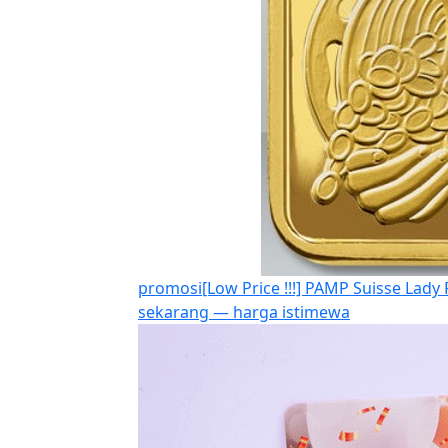
promosi
[Low Price !!!] PAMP Suisse Lady
sekarang — harga istimewa