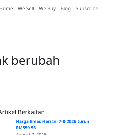
Home
We Sell
We Buy
Blog
Subscribe
erubah RM482.46
dak berubah
Artikel Berkaitan
Harga Emas Hari Ini 7-8-2026 turun
RM559.58
August 7, 2026