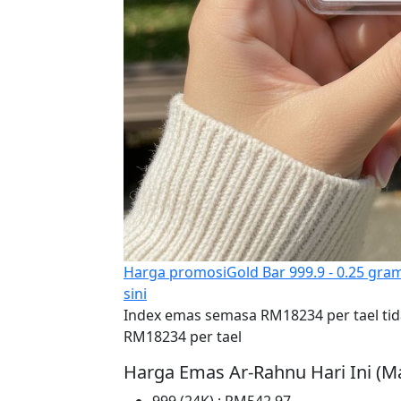
Harga promosi
Gold Bar 999.9 - 0.25 g
sini
Index emas semasa RM18234 per tael ti
RM18234 per tael
Harga Emas Ar-Rahnu Hari Ini (M
999 (24K) : RM542.97