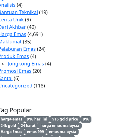
Analisis
(4)
Bantuan Teknikal
(19)
Cerita Unik
(9)
Dari Akhbar
(40)
Harga Emas
(4,691)
Maklumat
(35)
Pelaburan Emas
(24)
Produk Emas
(4)
Jongkong Emas
(4)
Promosi Emas
(20)
Santai
(6)
Uncategorized
(118)
Tag Popular
harga-emas
916 hari ini
916 gold price
916
24k gold
24 karat
harga emas malaysia
Harga Emas
emas 999
emas malaysia