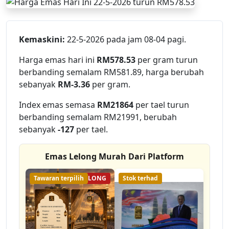
Kemaskini:
22-5-2026 pada jam 08-04 pagi.
Harga emas hari ini
RM578.53
per gram turun
berbanding semalam RM581.89, harga berubah
sebanyak
RM-3.36
per gram.
Index emas semasa
RM21864
per tael turun
berbanding semalam RM21991, berubah
sebanyak
-127
per tael.
Emas Lelong Murah Dari Platform
Tawaran terpilih
57% LELONG
Stok terhad