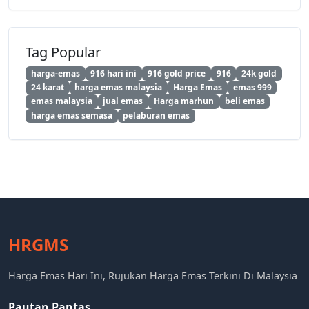
Tag Popular
harga-emas
916 hari ini
916 gold price
916
24k gold
24 karat
harga emas malaysia
Harga Emas
emas 999
emas malaysia
jual emas
Harga marhun
beli emas
harga emas semasa
pelaburan emas
HRGMS
Harga Emas Hari Ini, Rujukan Harga Emas Terkini Di Malaysia
Pautan Pantas