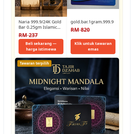
Naria 999.9/24K Gold
gold.bar.1gram.999.9
Bar 0.25gm Islamic
RM 820
Makkah Umrah
RM 237
Design Pelaburan
Emas Gold…
Beli sekarang —
Klik untuk tawaran
harga istimewa
emas
Tawaran terpilih