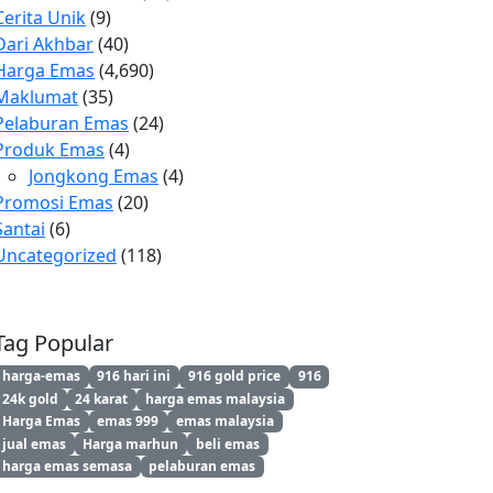
Cerita Unik
(9)
Dari Akhbar
(40)
Harga Emas
(4,690)
Maklumat
(35)
Pelaburan Emas
(24)
Produk Emas
(4)
Jongkong Emas
(4)
Promosi Emas
(20)
Santai
(6)
Uncategorized
(118)
Tag Popular
harga-emas
916 hari ini
916 gold price
916
24k gold
24 karat
harga emas malaysia
Harga Emas
emas 999
emas malaysia
jual emas
Harga marhun
beli emas
harga emas semasa
pelaburan emas