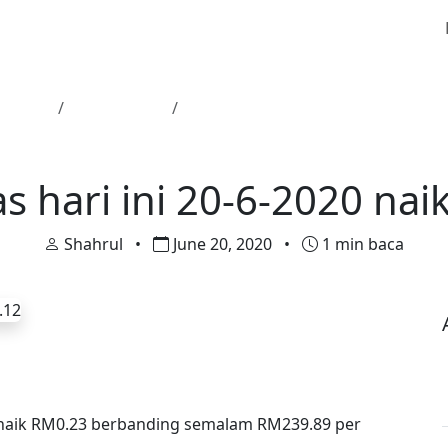
Utama
Harga Emas
Harga emas hari ini 20-6-2020 nai
Harga Emas
 hari ini 20-6-2020 na
Shahrul
•
June 20, 2020
•
1 min baca
 naik RM0.23 berbanding semalam RM239.89 per