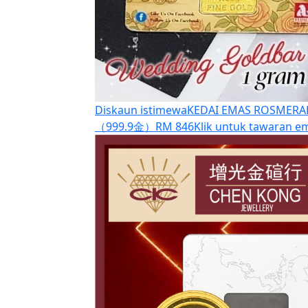
Diskaun istimewa
KEDAI EMAS ROSMERA
（999.9金）
RM 846
Klik untuk tawaran e