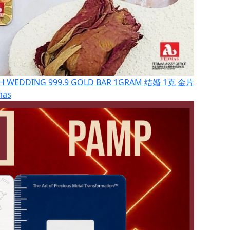
H WEDDING 999.9 GOLD BAR 1GRAM 结婚 1克 金片
mas