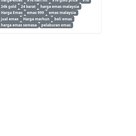
harga-emas
916 hari ini
916 gold price
916
24k gold
24 karat
harga emas malaysia
Harga Emas
emas 999
emas malaysia
jual emas
Harga marhun
beli emas
harga emas semasa
pelaburan emas