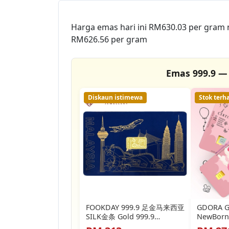
Harga emas hari ini RM630.03 per gram
RM626.56 per gram
Emas 999.9 — 
Diskaun istimewa
Stok terh
FOOKDAY 999.9 足金马来西亚
GDORA G
SILK金条 Gold 999.9
NewBorn 
Malaysia SILK Gold Bar