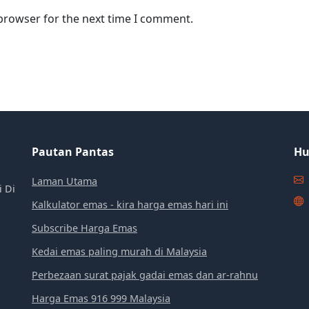
 browser for the next time I comment.
Pautan Pantas
Hu
Laman Utama
i Di
Kalkulator emas - kira harga emas hari ini
Subscribe Harga Emas
Kedai emas paling murah di Malaysia
Perbezaan surat pajak gadai emas dan ar-rahnu
Harga Emas 916 999 Malaysia