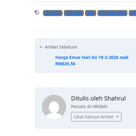
24 karat
24k gold
916
916 gold price
91
Artikel Sebelum
Harga Emas Hari Ini 19-2-2026 naik
RM626.56
Ditulis oleh Shahrul
Penulis di HRGMS
Lihat Semua Artikel