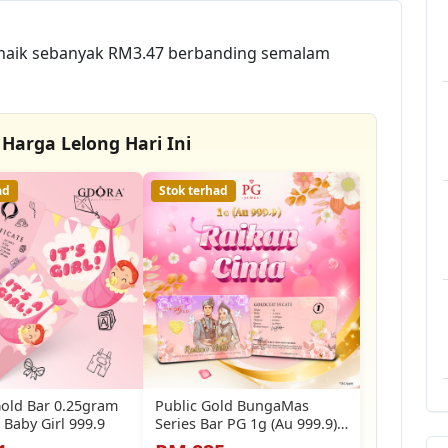
 naik sebanyak RM3.47 berbanding semalam
Harga Lelong Hari Ini
ad
Stok terhad
old Bar 0.25gram
Public Gold BungaMas
Baby Girl 999.9
Series Bar PG 1g (Au 999.9)
24K - Raikan…