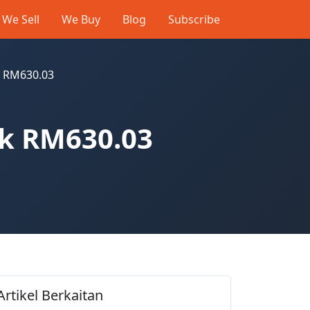
We Sell
We Buy
Blog
Subscribe
k RM630.03
ik RM630.03
Artikel Berkaitan