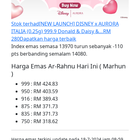
Stok terhad
[NEW LAUNCH] DISNEY x AURORA
ITALIA (0.25g) 999.9 Donald & Daisy &…
RM
280
Dapatkan harga terbaik
Index emas semasa 13970 turun sebanyak -110
pts berbanding semalam 14080.
Harga Emas Ar-Rahnu Hari Ini ( Marhun
)
999 : RM 424.83
950 : RM 403.59
916 : RM 389.43
875 : RM 371.73
835 : RM 371.73
750 : RM 318.62
Harga emas terkini update pada 18-7-2024 jam 08-59