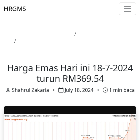
Skip to main content
HRGMS
Laman Utama
Harga Emas
Harga Emas Hari ini 18-7-2024 turun RM369.54
Harga Emas
Harga Emas Hari ini 18-7-2024
turun RM369.54
Shahrul Zakaria
•
July 18, 2024
•
1 min baca