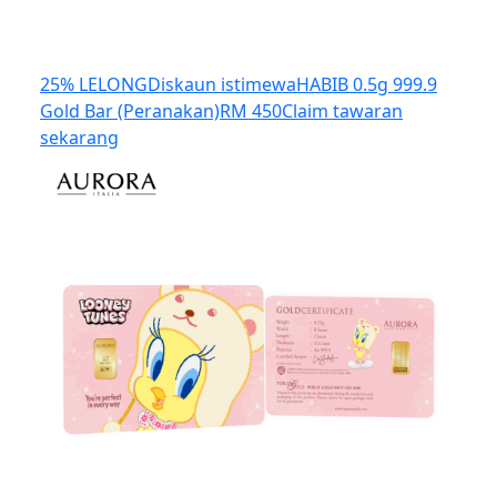
25% LELONG
Diskaun istimewa
HABIB 0.5g 999.9
Gold Bar (Peranakan)
RM 450
Claim tawaran
sekarang