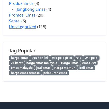
Produk Emas
(4)
Jongkong Emas
(4)
Promosi Emas
(20)
Santai
(6)
Uncategorized
(118)
Tag Popular
harga-emas
916 hari ini
916 gold price
916
24k gold
24 karat
harga emas malaysia
Harga Emas
emas 999
emas malaysia
jual emas
Harga marhun
beli emas
harga emas semasa
pelaburan emas