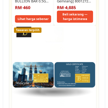
BULLION BAR 0.5GM
Gemilang] 8001272
999.9 BEST WISHES
Public Gold 5G
RM 460
RM 4,885
GOLD BAR 0.50GM
(B008070) Gold Bar
999.9…
(2.3Cm) (5G)…
Beli sekarang —
Lihat harga sebenar
harga istimewa
Tawaran terpilih