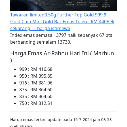
Tawaran limited
0.50g Further Top Gold 999.9
Gold Coin Mini Gold Bar Emas Tulen…
RM 440
Beli
sekarang — harga istimewa
Index emas semasa 13797 naik sebanyak 67 pts
berbanding semalam 13730.
Harga Emas Ar-Rahnu Hari Ini ( Marhun
)
999 : RM 416.68
950 : RM 395.85
916 : RM 381.96
875 : RM 364.60
835 : RM 364.60
750 : RM 312.51
Harga emas terkini update pada 16-7-2024 jam 08-58
oleh Shahrul