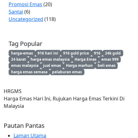
Promosi Emas
(20)
Santai
(6)
Uncategorized
(118)
Tag Popular
harga-emas
916 hari ini
916 gold price
916
24k gold
24 karat
harga emas malaysia
Harga Emas
emas 999
emas malaysia
jual emas
Harga marhun
beli emas
harga emas semasa
pelaburan emas
HRGMS
Harga Emas Hari Ini, Rujukan Harga Emas Terkini Di
Malaysia
Pautan Pantas
Laman Utama