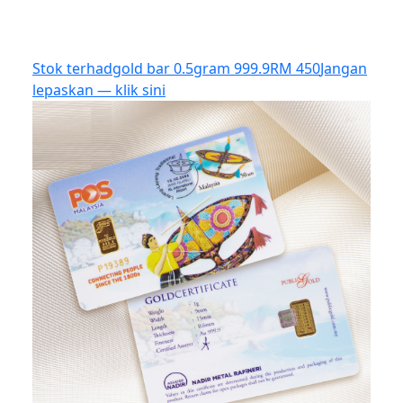
Stok terhad
gold bar 0.5gram 999.9
RM 450
Jangan
lepaskan — klik sini