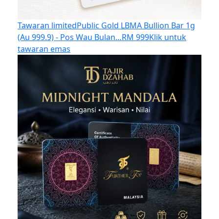
Tawaran limited
Public Gold LBMA Bullion Bar 1g
(Au 999.9) - Pos Wau Bulan…
RM 999
Klik untuk
tawaran emas