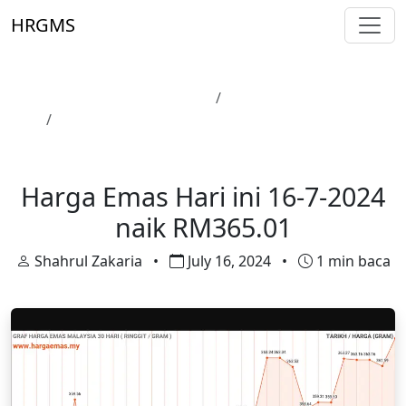
Skip to main content
HRGMS
Laman Utama
Harga Emas
Harga Emas Hari ini 16-7-2024 naik RM365.01
Harga Emas
Harga Emas Hari ini 16-7-2024
naik RM365.01
Shahrul Zakaria
•
July 16, 2024
•
1 min baca